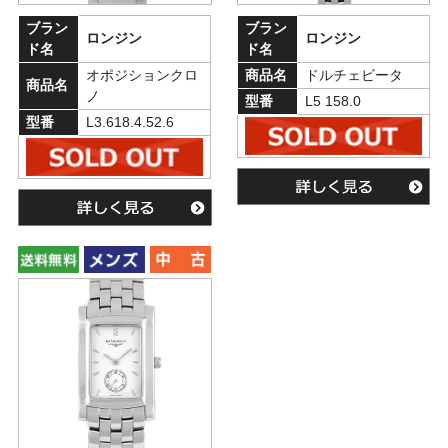
ブラン
ブラン
ロンジン
ロンジン
ド名
ド名
オポジションクロ
商品名
ドルチェビータ
商品名
ノ
型番
L5 158.0
型番
L3.618.4.52.6