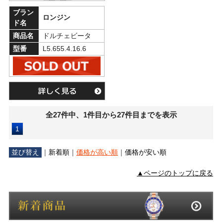
ブラン
ロンジン
ド名
商品名
ドルチェビータ
型番
L5.655.4.16.6
全27件中、1件目から27件目までを表示
1
並び替え
｜
新着順
｜
価格が高い順
｜
価格が安い順
▲ページのトップに戻る