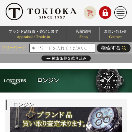
フリーワード
ロンジン
ロンジン