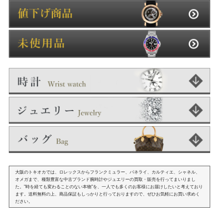
大阪のトキオカでは、ロレックスからフランクミュラー、パネライ、カルティエ、シャネル、
オメガまで、種類豊富な中古ブランド腕時計やジュエリーの買取・販売を行ってまいりまし
た。"時を経ても変わることのない本物"を、一人でも多くのお客様にお届けしたいと考えており
ます。送料無料の上、商品保証もしっかりと行っておりますので、ぜひお気軽にお買い求めく
ださい。