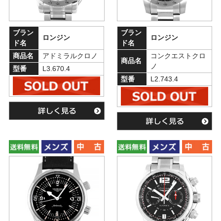
ブラン
ブラン
ロンジン
ロンジン
ド名
ド名
商品名
アドミラルクロノ
コンクエストクロ
商品名
ノ
型番
L3.670.4
型番
L2.743.4