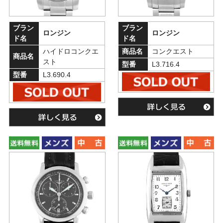
ブラン
ブラン
ロンジン
ロンジン
ド名
ド名
ハイドロコンクエ
商品名
コンクエスト
商品名
スト
型番
L3.716.4
型番
L3.690.4