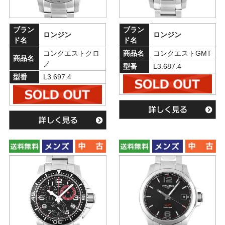
ブラン
ブラン
ロンジン
ロンジン
ド名
ド名
コンクエストクロ
商品名
コンクエストGMT
商品名
ノ
型番
L3.687.4
型番
L3.697.4