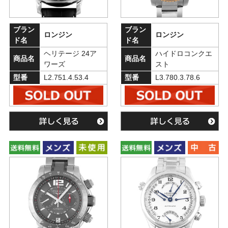
ブラン
ブラン
ロンジン
ロンジン
ド名
ド名
ヘリテージ 24ア
ハイドロコンクエ
商品名
商品名
ワーズ
スト
型番
L2.751.4.53.4
型番
L3.780.3.78.6