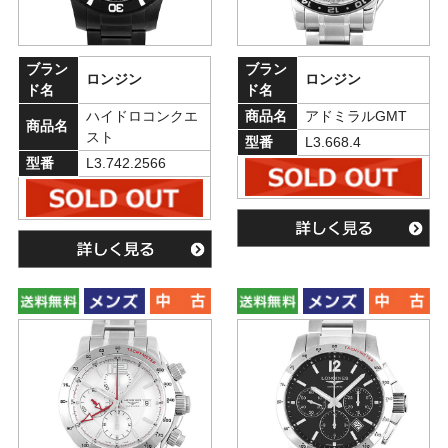
ブラン
ブラン
ロンジン
ロンジン
ド名
ド名
ハイドロコンクエ
商品名
アドミラルGMT
商品名
スト
型番
L3.668.4
型番
L3.742.2566