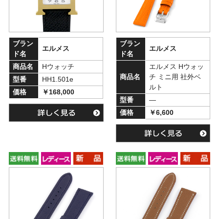
ブラン
ブラン
エルメス
エルメス
ド名
ド名
商品名
Hウォッチ
エルメス Hウォッ
商品名
チ ミニ用 社外ベ
型番
HH1.501e
ルト
価格
￥168,000
型番
―
価格
￥6,600