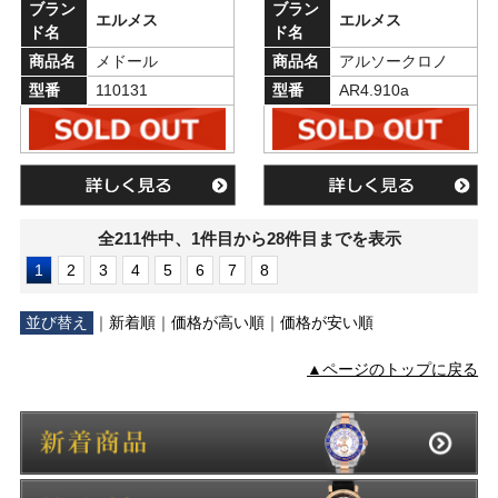
ブラン
ブラン
エルメス
エルメス
ド名
ド名
商品名
メドール
商品名
アルソークロノ
型番
110131
型番
AR4.910a
全211件中、1件目から28件目までを表示
1
2
3
4
5
6
7
8
並び替え
｜
新着順
｜
価格が高い順
｜
価格が安い順
▲ページのトップに戻る