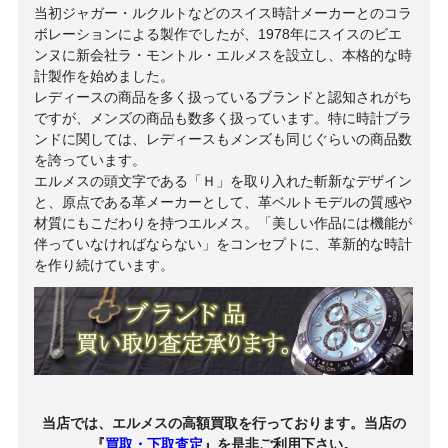
当初ジャガー・ルクルトなどのスイス時計メーカーとのコラ
ボレーションによる製作でしたが、1978年にスイスのビエ
ンヌに新会社ラ・モントル・エルメスを設立し、本格的な時
計製作を始めました。
レディースの商品を多く扱っているブランドと認知されがち
ですが、メンズの商品も数多く扱っています。特に時計ブラ
ンドに関しては、レディースもメンズも同じぐらいの商品数
を誇っています。
エルメスの頭文字である「Ｈ」を取り入れた斬新なデザイン
と、原点である革メーカーとして、革ベルトモデルの質感や
材質にもこだわりを持つエルメス。「美しい作品には機能が
伴っていなければならない」をコンセプトに、革新的な時計
を作り続けています。
当店では、エルメスの高額買取を行っております。当店の
『
買取・下取査定
』を是非ご利用下さい。