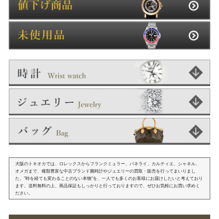
大阪のトキオカでは、ロレックスからフランクミュラー、パネライ、カルティエ、シャネル、
オメガまで、種類豊富な中古ブランド腕時計やジュエリーの買取・販売を行ってまいりまし
た。"時を経ても変わることのない本物"を、一人でも多くのお客様にお届けしたいと考えており
ます。送料無料の上、商品保証もしっかりと行っておりますので、ぜひお気軽にお買い求めく
ださい。