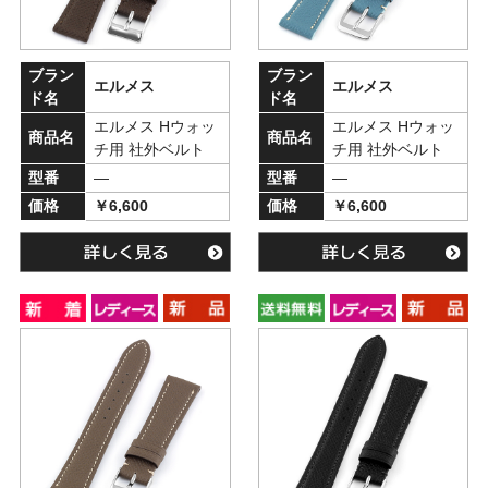
ブラン
ブラン
エルメス
エルメス
ド名
ド名
エルメス Hウォッ
エルメス Hウォッ
商品名
商品名
チ用 社外ベルト
チ用 社外ベルト
型番
―
型番
―
価格
￥6,600
価格
￥6,600