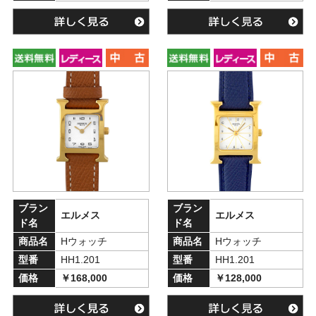
ブラン
ブラン
エルメス
エルメス
ド名
ド名
商品名
Hウォッチ
商品名
Hウォッチ
型番
HH1.201
型番
HH1.201
価格
￥168,000
価格
￥128,000