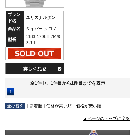
ブラン
ユリスナルダン
ド名
商品名
ダイバー クロノ
1183-170LE-7M/9
型番
2-J.1
全1件中、1件目から1件目までを表示
1
並び替え
｜
新着順
｜
価格が高い順
｜
価格が安い順
▲ページのトップに戻る