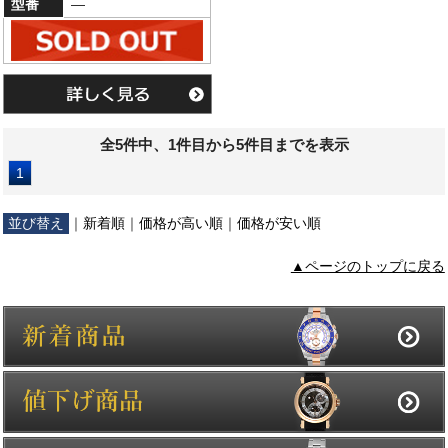
型番
―
全5件中、1件目から5件目までを表示
1
並び替え
｜
新着順
｜
価格が高い順
｜
価格が安い順
▲ページのトップに戻る