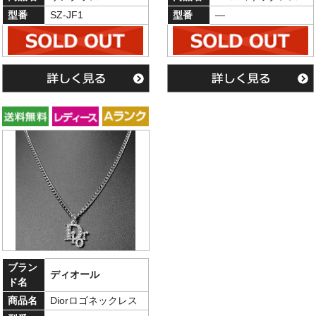
型番
SZ-JF1
型番
―
ブラン
ディオール
ド名
商品名
Diorロゴネックレス