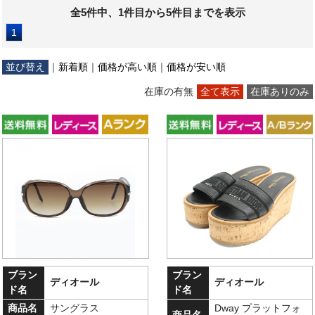
全5件中、1件目から5件目までを表示
1
並び替え
｜
新着順
｜
価格が高い順
｜
価格が安い順
在庫の有無
全て表示
在庫ありのみ
ブラン
ブラン
ディオール
ディオール
ド名
ド名
商品名
サングラス
Dway プラットフォ
商品名