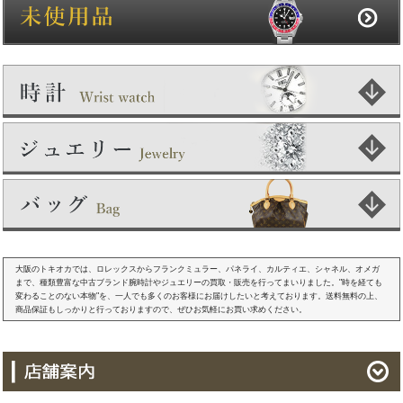
大阪のトキオカでは、ロレックスからフランクミュラー、パネライ、カルティエ、シャネル、オメガ
まで、種類豊富な中古ブランド腕時計やジュエリーの買取・販売を行ってまいりました。"時を経ても
変わることのない本物"を、一人でも多くのお客様にお届けしたいと考えております。送料無料の上、
商品保証もしっかりと行っておりますので、ぜひお気軽にお買い求めください。