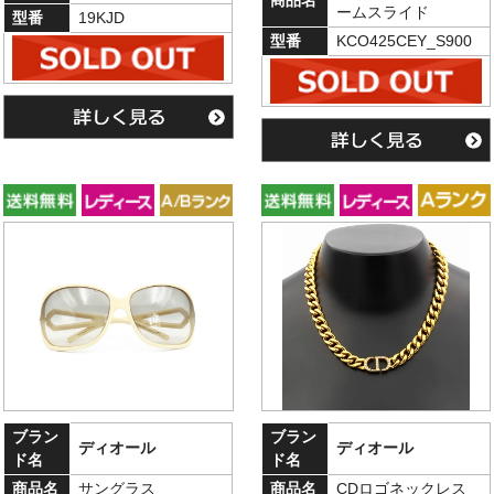
ームスライド
型番
19KJD
型番
KCO425CEY_S900
ブラン
ブラン
ディオール
ディオール
ド名
ド名
商品名
サングラス
商品名
CDロゴネックレス