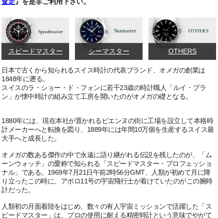
査定
』を是非ご利用下さい。
スピードマスター
シーマスター
OTHERS
日本で古くから知られるスイス時計の代表ブランド、オメガの創業は
1848年に遡る。
スイスのラ・ショー・ド・フォンに若干23歳の時計職人「ルイ・ブラ
ン」が懐中時計の組み立て工房を開いたのがオメガの礎となる。
1880年には、現在本社が置かれるビエンヌの街に工場を設立して本格時
計メーカーへと転換を図り、1889年には年間10万個を生産するスイス最
大手へと成長した。
オメガの数ある傑作の中で永遠に語り継がれる伝説を残したのが、「ム
ーンウォッチ」の愛称で知られる「スピードマスター・プロフェッショ
ナル」である。1969年7月21日午前2時56分GMT、人類が初めて月に降
り立ったこの時に、アポロ11号の宇宙飛行士が着けていたのがこの腕時
計だった。
人類初の月面着陸をはじめ、数々の有人宇宙ミッションで活躍した「ス
ピードマスター」は、プロの使用に耐える精密時計という意味でやがて