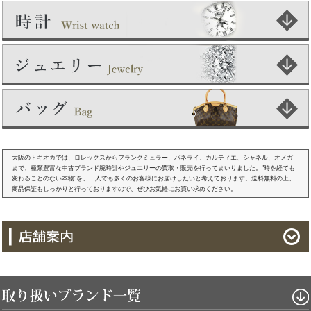
大阪のトキオカでは、ロレックスからフランクミュラー、パネライ、カルティエ、シャネル、オメガ
まで、種類豊富な中古ブランド腕時計やジュエリーの買取・販売を行ってまいりました。"時を経ても
変わることのない本物"を、一人でも多くのお客様にお届けしたいと考えております。送料無料の上、
商品保証もしっかりと行っておりますので、ぜひお気軽にお買い求めください。