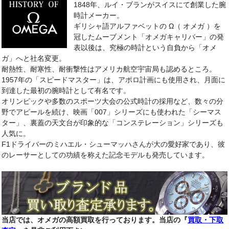
1848年、ルイ・ブランがスイスにて創業した腕
時計メーカー。
ギリシャ語アルファベットの Ω（ オメガ ）を
冠したムーブメント「オメガキャリバー」の発
表以後は、究極の時計という自負から「オメ
ガ」へと社名変更。
耐熱性、耐寒性、耐衝撃性はアメリカ航空宇宙局も認めるところ。
1957年の「スピードマスター」は、アポロ計画にも使用され、月面に
到達した最初の腕時計として有名です。
オリンピックや多数のスポーツ大会の公式時計の採用など、数々の分
野でアピールを続け、映画「007」シリーズにも使われた「シーマス
ター」、裏蓋の天文台が印象的な「コンステレーション」シリーズも
人気に。
F1ドライバーのミハエル・シューマッハさんが大の愛好家であり、彼
のレーサーとしての功績を称えた記念モデルも発売しています。
当店では、オメガの高額買取を行っております。当店の『
買取・下取