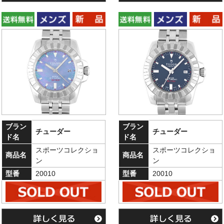
ブラン
ブラン
チューダー
チューダー
ド名
ド名
スポーツコレクショ
スポーツコレクショ
商品名
商品名
ン
ン
型番
20010
型番
20010