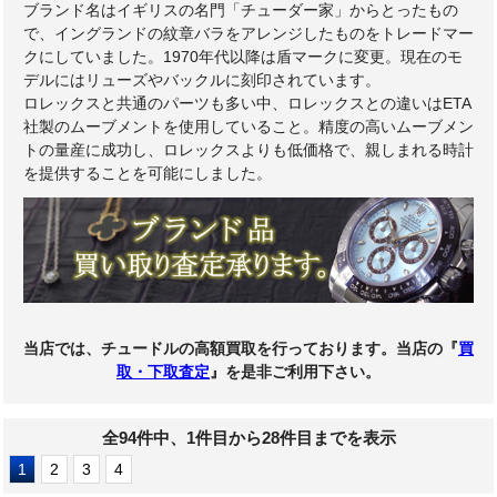
ブランド名はイギリスの名門「チューダー家」からとったもの
で、イングランドの紋章バラをアレンジしたものをトレードマー
クにしていました。1970年代以降は盾マークに変更。現在のモ
デルにはリューズやバックルに刻印されています。
ロレックスと共通のパーツも多い中、ロレックスとの違いはETA
社製のムーブメントを使用していること。精度の高いムーブメン
トの量産に成功し、ロレックスよりも低価格で、親しまれる時計
を提供することを可能にしました。
当店では、チュードルの高額買取を行っております。当店の『
買
取・下取査定
』を是非ご利用下さい。
全94件中、1件目から28件目までを表示
1
2
3
4