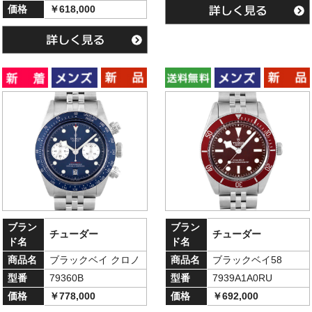
価格
￥618,000
ブラン
ブラン
チューダー
チューダー
ド名
ド名
商品名
ブラックベイ クロノ
商品名
ブラックベイ58
型番
79360B
型番
7939A1A0RU
価格
￥778,000
価格
￥692,000