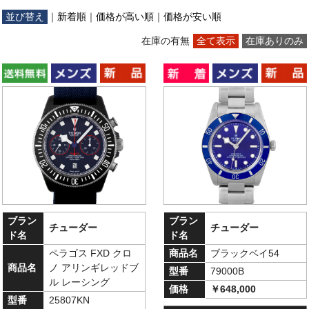
並び替え
｜
新着順
｜
価格が高い順
｜
価格が安い順
在庫の有無
全て表示
在庫ありのみ
ブラン
ブラン
チューダー
チューダー
ド名
ド名
ペラゴス FXD クロ
商品名
ブラックベイ54
商品名
ノ アリンギレッドブ
型番
79000B
ル レーシング
価格
￥648,000
型番
25807KN