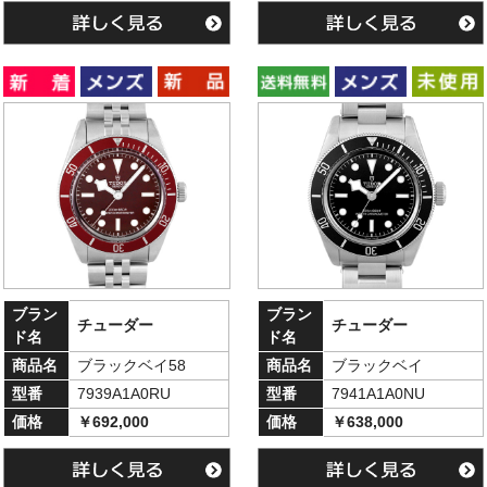
ブラン
ブラン
チューダー
チューダー
ド名
ド名
商品名
ブラックベイ58
商品名
ブラックベイ
型番
7939A1A0RU
型番
7941A1A0NU
価格
￥692,000
価格
￥638,000