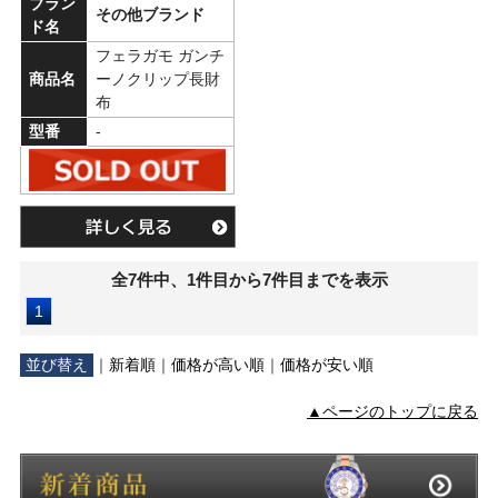
ブラン
その他ブランド
ド名
フェラガモ ガンチ
商品名
ーノクリップ長財
布
型番
-
全7件中、1件目から7件目までを表示
1
並び替え
｜
新着順
｜
価格が高い順
｜
価格が安い順
▲ページのトップに戻る