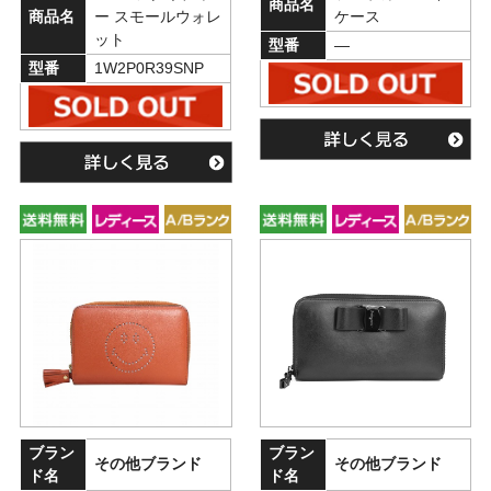
商品名
商品名
ー スモールウォレ
ケース
ット
型番
―
型番
1W2P0R39SNP
ブラン
ブラン
その他ブランド
その他ブランド
ド名
ド名