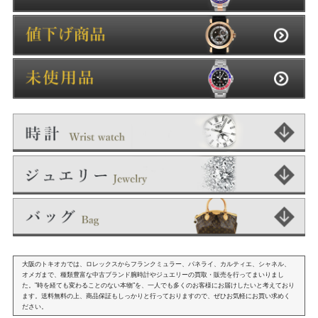
大阪のトキオカでは、ロレックスからフランクミュラー、パネライ、カルティエ、シャネル、
オメガまで、種類豊富な中古ブランド腕時計やジュエリーの買取・販売を行ってまいりまし
た。"時を経ても変わることのない本物"を、一人でも多くのお客様にお届けしたいと考えており
ます。送料無料の上、商品保証もしっかりと行っておりますので、ぜひお気軽にお買い求めく
ださい。