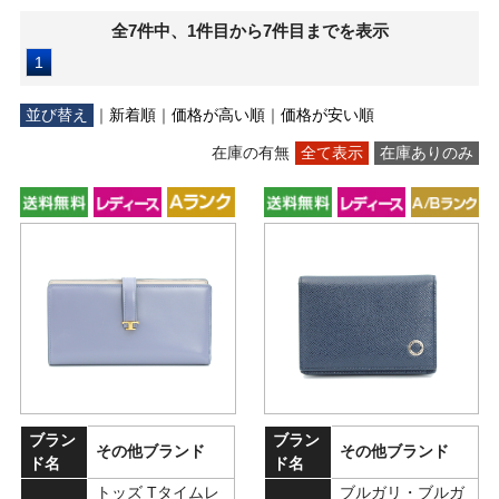
全7件中、1件目から7件目までを表示
1
並び替え
｜
新着順
｜
価格が高い順
｜
価格が安い順
在庫の有無
全て表示
在庫ありのみ
ブラン
ブラン
その他ブランド
その他ブランド
ド名
ド名
トッズ Tタイムレ
ブルガリ・ブルガ