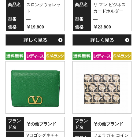
商品名
スロングウォレッ
商品名
リ マン ビジネス
ト
カードホルダー
型番
―
型番
―
価格
￥19,800
価格
￥23,800
ブラン
ブラン
その他ブランド
その他ブランド
ド名
ド名
Vロゴシグネチャ
フェラガモ コイン