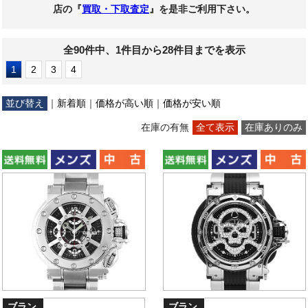
店の『
買取・下取査定
』を是非ご利用下さい。
全90件中、1件目から28件目までを表示
1
2
3
4
並び替え
｜
新着順
｜
価格が高い順
｜
価格が安い順
在庫の有無
全て表示
在庫ありのみ
ブラン
ブラン