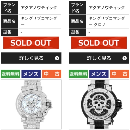
ブラン
ブラン
アクアノウティック
アクアノウティック
ド名
ド名
キングサブコマンダ
キングサブコマンダ
商品名
商品名
ー
ー クロノ
型番
-
型番
-