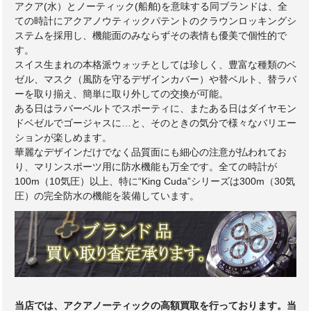
アクア(水）とノーティック(船舶)を意味する同ブランドは、全
ての時計にアクアノウティックパテントのクラウンロッキングシ
ステムを採用し、機能面のみならずその表情も優美で個性的で
す。
スイス生まれの本格派ウォッチとしては珍しく、豊富な種類のベ
ゼル、マスク（風防を守るデザインカバー）や替ベルト、替ラバ
ーを取り揃え、簡単に取り外しての交換が可能。
ある日はラバーベルトでスポーティに、またある日はダイヤモン
ドベゼルでゴージャスに…と、そのときの気分で様々なバリエー
ションが楽しめます。
華麗なデザインだけでなく品質面にも細心の注意が払われてお
り、マリンスポーツ用に防水機能も万全です。全ての時計が
100m（10気圧）以上、特に“King Cuda”シリーズは300m（30気
圧）の完全防水の機能を装備しています。
当店では、アクアノーティックの高額買取を行っております。当