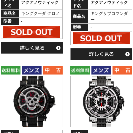
アクアノウティック
アクアノウティック
ド名
ド名
商品名
キングクーダ クロノ
キングサブコマンダ
商品名
ー
型番
-
型番
-