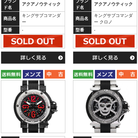
ブラン
ブラン
アクアノウティック
アクアノウティック
ド名
ド名
キングサブコマンダ
キングサブコマンダ
商品名
商品名
ー
ー クロノ
型番
-
型番
-