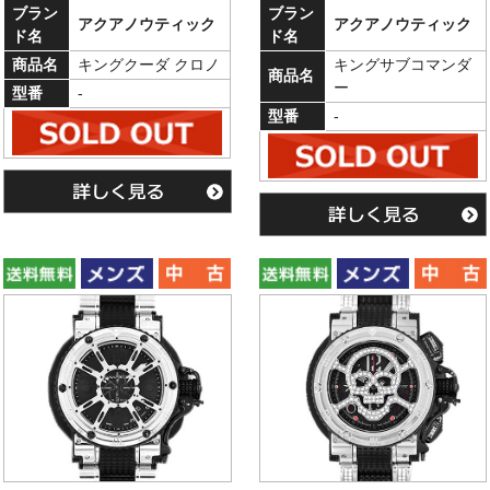
ブラン
ブラン
アクアノウティック
アクアノウティック
ド名
ド名
商品名
キングクーダ クロノ
キングサブコマンダ
商品名
ー
型番
-
型番
-