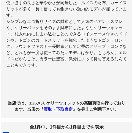
使い勝手の良さと華やかさが同居したエルメスの財布。カードス
リットが多く、長く使っても飽きない魅力的モデルが揃っていま
す。
シンプルな二つ折りサイズの財布として人気のベアン・スフレ
や、ケリーバッグをそのまま財布にしたようなケリーウォレッ
ト。札入れ内にしまい込むことのできるコインケース付きのドゴ
ンや、ドゴンのカードスリットを強化したようなドゴン・ロン
グ。ラウンドファスナー長財布として定番のアザップ・ロングな
ど、どれもが一度は使ってみたいモデルばかり。もちろん、エル
メスだからこそ、カラーは豊富。気分によって持ち替えるなんて
こともできます。
当店では、エルメス ケリーウォレットの高額買取を行っており
ます。当店の『
買取・下取査定
』を是非ご利用下さい。
全1件中、1件目から1件目までを表示