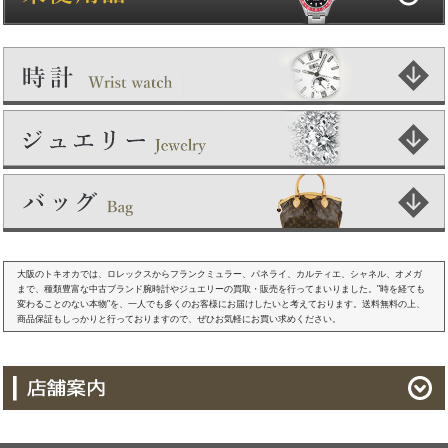
大阪のトキオカでは、ロレックスからフランクミュラー、パネライ、カルティエ、シャネル、オメガ
まで、種類豊富な中古ブランド腕時計やジュエリーの買取・販売を行ってまいりました。"時を経ても
変わることのない本物"を、一人でも多くのお客様にお届けしたいと考えております。送料無料の上、
商品保証もしっかりと行っておりますので、ぜひお気軽にお買い求めください。