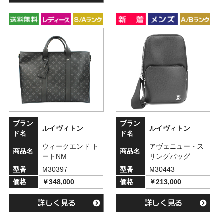
ブラン
ブラン
ルイヴィトン
ルイヴィトン
ド名
ド名
ウィークエンド ト
アヴェニュー・ス
商品名
商品名
ートNM
リングバッグ
型番
M30397
型番
M30443
価格
￥348,000
価格
￥213,000