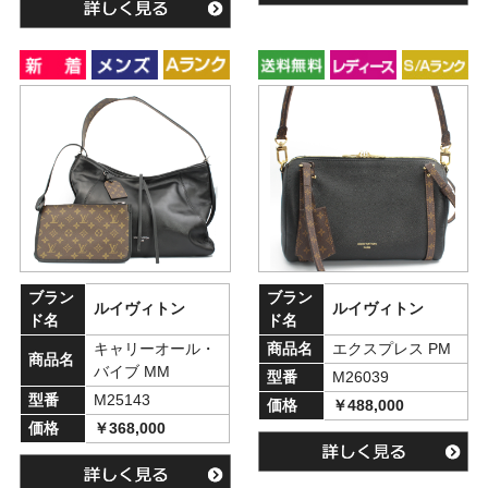
ブラン
ブラン
ルイヴィトン
ルイヴィトン
ド名
ド名
キャリーオール・
商品名
エクスプレス PM
商品名
バイブ MM
型番
M26039
型番
M25143
価格
￥488,000
価格
￥368,000