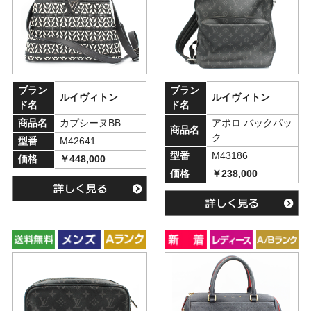
ブラン
ブラン
ルイヴィトン
ルイヴィトン
ド名
ド名
商品名
カプシーヌBB
アポロ バックパッ
商品名
ク
型番
M42641
型番
M43186
価格
￥448,000
価格
￥238,000