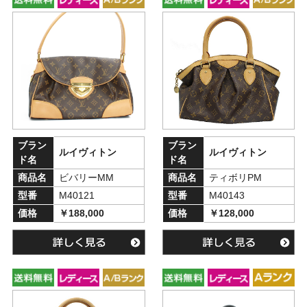
ブラン
ブラン
ルイヴィトン
ルイヴィトン
ド名
ド名
商品名
ビバリーMM
商品名
ティボリPM
型番
M40121
型番
M40143
価格
￥188,000
価格
￥128,000