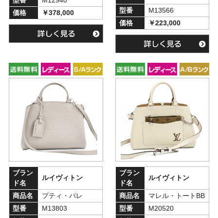
型番
M12940
型番
M13566
価格
￥378,000
価格
￥223,000
ブラン
ブラン
ルイヴィトン
ルイヴィトン
ド名
ド名
商品名
プティ・パレ
商品名
マレル・トートBB
型番
M13803
型番
M20520