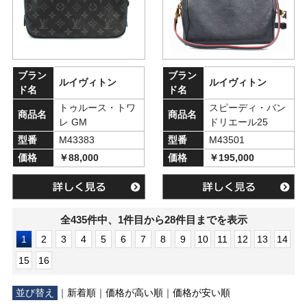
ブラン
ブラン
ルイヴィトン
ルイヴィトン
ド名
ド名
トゥルース・トワ
スピーディ・バン
商品名
商品名
レ GM
ドリエール25
型番
M43383
型番
M43501
価格
￥88,000
価格
￥195,000
全435件中、1件目から28件目までを表示
1
2
3
4
5
6
7
8
9
10
11
12
13
14
15
16
並び替え
｜
新着順
｜
価格が高い順
｜
価格が安い順