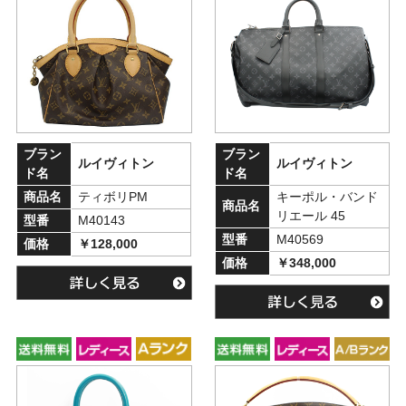
ブラン
ブラン
ルイヴィトン
ルイヴィトン
ド名
ド名
商品名
ティボリPM
キーポル・バンド
商品名
リエール 45
型番
M40143
型番
M40569
価格
￥128,000
価格
￥348,000