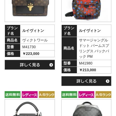
ブラン
ブラン
ルイヴィトン
ルイヴィトン
ド名
ド名
商品名
ヴィクトワール
サマージャングル
ドット パームスプ
型番
M41730
商品名
リングス バックパ
価格
￥223,000
ック PM
型番
M41980
価格
￥213,000