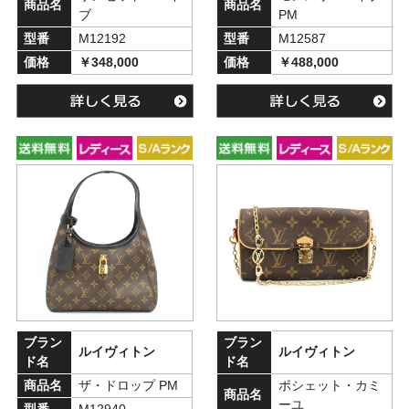
商品名
商品名
ブ
PM
型番
M12192
型番
M12587
価格
￥348,000
価格
￥488,000
ブラン
ブラン
ルイヴィトン
ルイヴィトン
ド名
ド名
商品名
ザ・ドロップ PM
ポシェット・カミ
商品名
ーユ