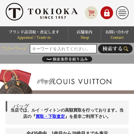
フリーワード
バッグ
バッグ
当店では、ルイ・ヴィトンの高額買取を行っております。当
店の『
買取・下取査定
』を是非ご利用下さい。
全435件中、1件目から28件目までを表示