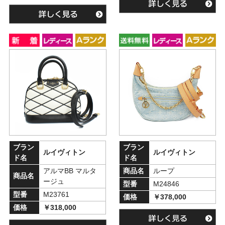
ブラン
ブラン
ルイヴィトン
ルイヴィトン
ド名
ド名
アルマBB マルタ
商品名
ループ
商品名
ージュ
型番
M24846
型番
M23761
価格
￥378,000
価格
￥318,000