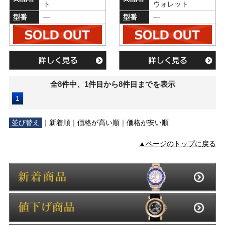
ト
ウォレット
型番
―
型番
―
全8件中、1件目から8件目までを表示
1
並び替え
｜
新着順
｜
価格が高い順
｜
価格が安い順
▲ページのトップに戻る