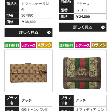
商品名
商品名
ドファスナー長財
ドケース
布
型番
523159
型番
307980
価格
￥24,800
価格
￥38,800
ブラン
ブラン
グッチ
グッチ
ド名
ド名
GGキャンバス長
オフィディア コン