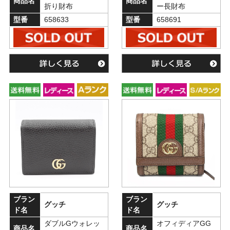
商品名
商品名
折り財布
ー長財布
型番
658633
型番
658691
ブラン
ブラン
グッチ
グッチ
ド名
ド名
ダブルGウォレッ
オフィディアGG
商品名
商品名