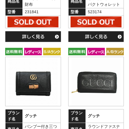
商品名
商品名
財布
パクトウォレット
型番
231841
型番
523174
ブラン
ブラン
グッチ
グッチ
ド名
ド名
バンブー付き三つ
ラウンドファスナ