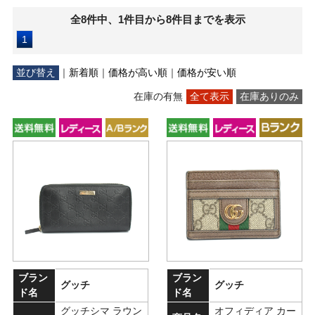
全8件中、1件目から8件目までを表示
1
並び替え
｜
新着順
｜
価格が高い順
｜
価格が安い順
在庫の有無
全て表示
在庫ありのみ
ブラン
ブラン
グッチ
グッチ
ド名
ド名
グッチシマ ラウン
オフィディア カー