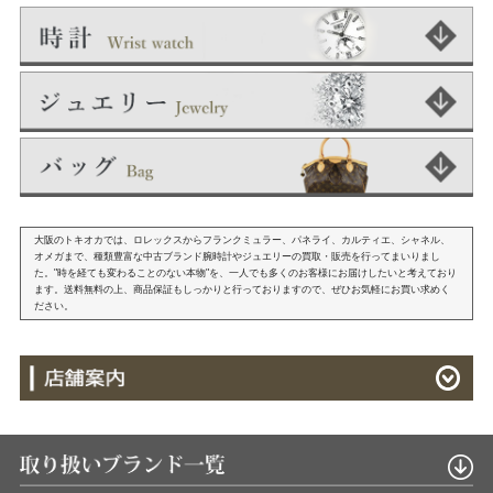
大阪のトキオカでは、ロレックスからフランクミュラー、パネライ、カルティエ、シャネル、
オメガまで、種類豊富な中古ブランド腕時計やジュエリーの買取・販売を行ってまいりまし
た。"時を経ても変わることのない本物"を、一人でも多くのお客様にお届けしたいと考えており
ます。送料無料の上、商品保証もしっかりと行っておりますので、ぜひお気軽にお買い求めく
ださい。