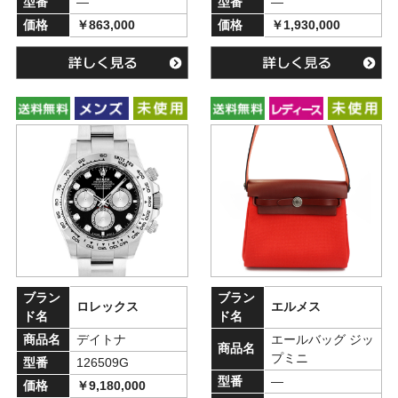
型番
―
型番
―
価格
￥863,000
価格
￥1,930,000
ブラン
ブラン
ロレックス
エルメス
ド名
ド名
商品名
デイトナ
エールバッグ ジッ
商品名
プミニ
型番
126509G
型番
―
価格
￥9,180,000