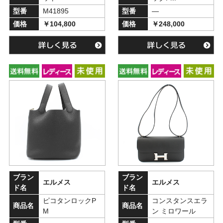
型番
M41895
型番
―
価格
￥104,800
価格
￥248,000
ブラン
ブラン
エルメス
エルメス
ド名
ド名
ピコタンロックP
コンスタンスエラ
商品名
商品名
M
ン ミロワール