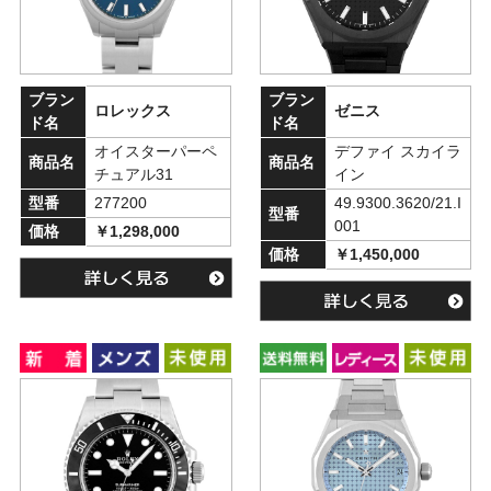
ブラン
ブラン
ロレックス
ゼニス
ド名
ド名
オイスターパーペ
デファイ スカイラ
商品名
商品名
チュアル31
イン
型番
277200
49.9300.3620/21.I
型番
001
価格
￥1,298,000
価格
￥1,450,000