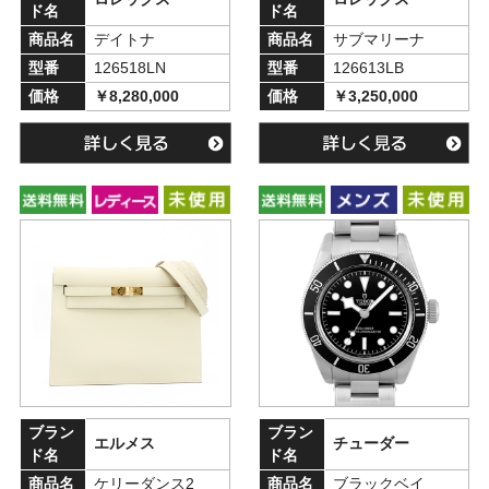
ド名
ド名
商品名
デイトナ
商品名
サブマリーナ
型番
126518LN
型番
126613LB
価格
￥8,280,000
価格
￥3,250,000
ブラン
ブラン
エルメス
チューダー
ド名
ド名
商品名
ケリーダンス2
商品名
ブラックベイ