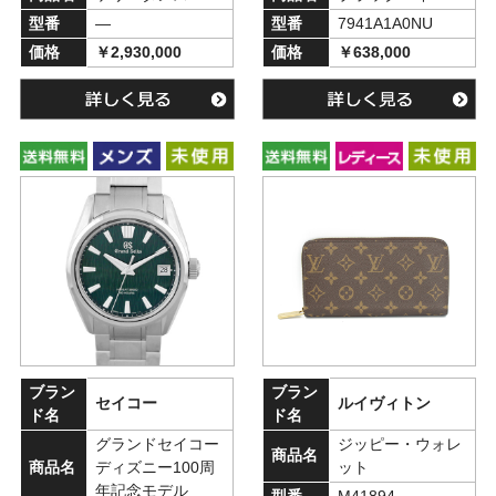
型番
―
型番
7941A1A0NU
価格
￥2,930,000
価格
￥638,000
ブラン
ブラン
セイコー
ルイヴィトン
ド名
ド名
グランドセイコー
ジッピー・ウォレ
商品名
商品名
ディズニー100周
ット
年記念モデル