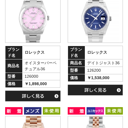
ブラン
ブラン
ロレックス
ロレックス
ド名
ド名
オイスターパーペ
商品名
デイトジャスト36
商品名
チュアル36
型番
126200
型番
126000
価格
￥1,538,000
価格
￥1,898,000