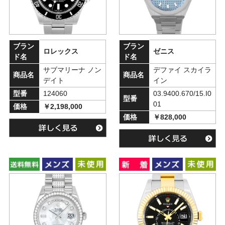
ブラン
ブラン
ロレックス
ゼニス
ド名
ド名
サブマリーナ ノン
デファイ スカイラ
商品名
商品名
デイト
イン
型番
124060
03.9400.670/15.I0
型番
01
価格
￥2,198,000
価格
￥828,000