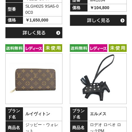
型番
M41894
SLGH025 9SA5-0
価格
￥104,800
型番
0C0
価格
￥1,650,000
ブラン
ブラン
ルイヴィトン
エルメス
ド名
ド名
ジッピー・ウォレ
ロデオ ロベオ ロ
商品名
商品名
ット
ックPM