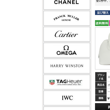
全1件中、
ブラン
ド名
ボ
商品名
型番
￥
価格