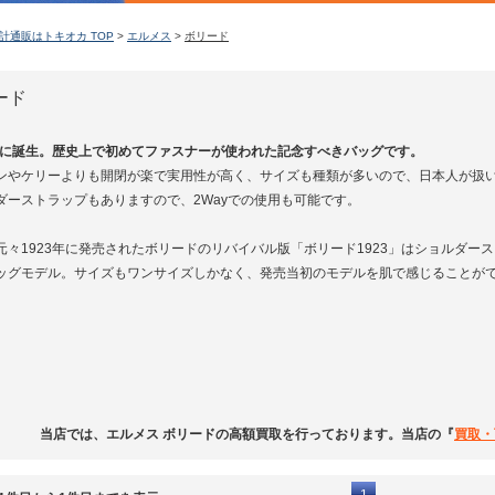
計通販はトキオカ TOP
>
エルメス
>
ボリード
ード
3年に誕生。歴史上で初めてファスナーが使われた記念すべきバッグです。
ンやケリーよりも開閉が楽で実用性が高く、サイズも種類が多いので、日本人が扱
ダーストラップもありますので、2Wayでの使用も可能です。
元々1923年に発売されたボリードのリバイバル版「ボリード1923」はショルダ
ッグモデル。サイズもワンサイズしかなく、発売当初のモデルを肌で感じることが
当店では、エルメス ボリードの高額買取を行っております。当店の『
買取・