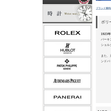
ブランド腕時
ボリ
192
バーキ
ショル
また、
ンドバ