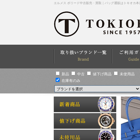
エルメス ボリード中古販売・買取｜バッグ通販はトキオカ本
新品
中古
値下げ商品
未使用品
在庫有のみ