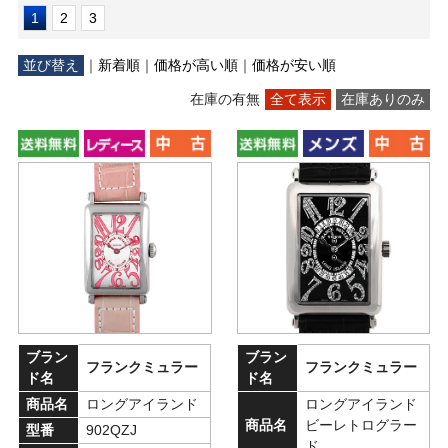
1
2
3
並び替え
｜
新着順
｜
価格が高い順
｜
価格が安い順
在庫の有無
全て表示
在庫ありのみ
ブラン
ブラン
フランクミュラー
フランクミュラー
ド名
ド名
商品名
ロングアイランド
ロングアイランド
商品名
ビーレトログラー
型番
902QZJ
ド