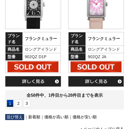
ブラン
ブラン
フランクミュラー
フランクミュラー
ド名
ド名
商品名
ロングアイランド
商品名
ロングアイランド
型番
902QZ D1P
型番
902QZ JA
全58件中、1件目から28件目までを表示
1
2
3
並び替え
｜
新着順
｜
価格が高い順
｜
価格が安い順
▲ページのトップに戻る