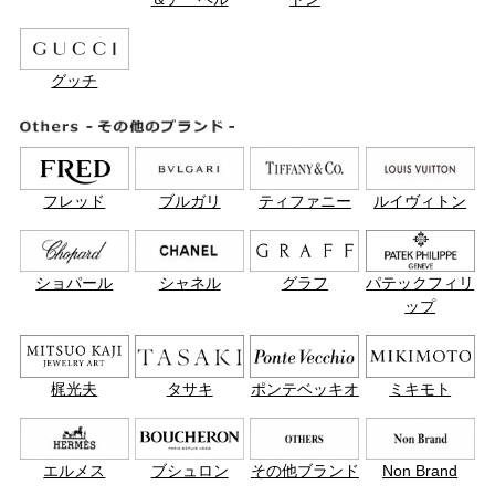
グッチ
フレッド
ブルガリ
ティファニー
ルイヴィトン
ショパール
シャネル
グラフ
パテックフィリ
ップ
梶光夫
タサキ
ポンテベッキオ
ミキモト
エルメス
ブシュロン
その他ブランド
Non Brand