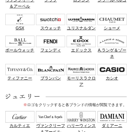
＆アーペル
GSX
スウォッチ
ユリスナルダン
ショーメ
ボールウォッチ
フェンディ
エドックス
A.ランゲ＆ゾー
ネ
ティファニー
ブランパン
モーリスラクロ
カシオ
ア
※
ロゴをクリックすると各ブランドの情報が閲覧できます。
カルティエ
ヴァンクリーフ
ハリーウィンス
ダミアーニ
＆アーペル
トン