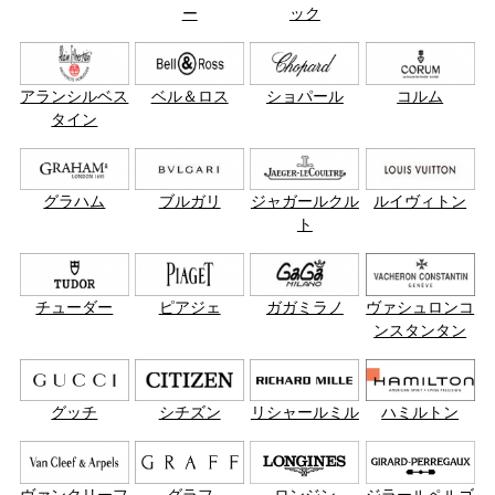
ー
ック
アランシルベス
ベル＆ロス
ショパール
コルム
タイン
グラハム
ブルガリ
ジャガールクル
ルイヴィトン
ト
チューダー
ピアジェ
ガガミラノ
ヴァシュロンコ
ンスタンタン
グッチ
シチズン
リシャールミル
ハミルトン
ヴァンクリーフ
グラフ
ロンジン
ジラールペルゴ