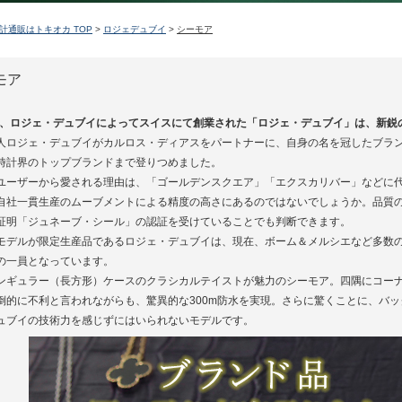
計通販はトキオカ TOP
>
ロジェデュブイ
>
シーモア
モア
5年、ロジェ・デュブイによってスイスにて創業された「ロジェ・デュブイ」は、新鋭
人ロジェ・デュブイがカルロス・ディアスをパートナーに、自身の名を冠したブラン
時計界のトップブランドまで登りつめました。
ユーザーから愛される理由は、「ゴールデンスクエア」「エクスカリバー」などに
自社一貫生産のムーブメントによる精度の高さにあるのではないでしょうか。品質
証明「ジュネーブ・シール」の認証を受けていることでも判断できます。
モデルが限定生産品であるロジェ・デュブイは、現在、ボーム＆メルシエなど多数
の一員となっています。
ンギュラー（長方形）ケースのクラシカルテイストが魅力のシーモア。四隅にコー
倒的に不利と言われながらも、驚異的な300m防水を実現。さらに驚くことに、バ
ュブイの技術力を感じずにはいられないモデルです。