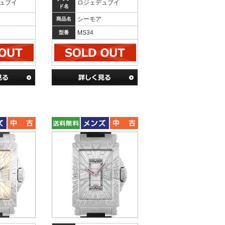
ュブイ
ロジェデュブイ
ド名
シーモア
商品名
MS34
型番