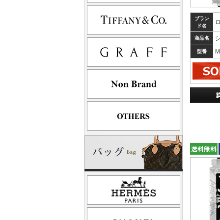
ブラン
ド名
商品名
M
型番