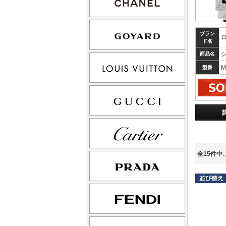
ブラン
ド名
商品名
M
型番
全15件中