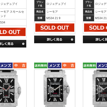
ブラン
ブラン
ロジェデュブイ
ロジェデュブイ
ロジェデ
ド名
ド名
シーモア スモールセ
シーモア
シーモア
商品名
商品名
コンド
MS34 21 9
MS34 21 
型番
型番
S34