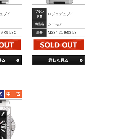
ブラン
ュブイ
ロジェデュブイ
ド名
シーモア
商品名
 9 K9.53C
MS34 21 9/03.53
型番