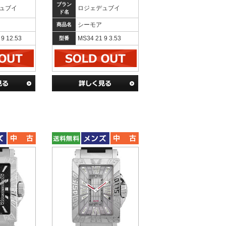
ブラン
ュブイ
ロジェデュブイ
ド名
シーモア
商品名
9 12.53
MS34 21 9 3.53
型番