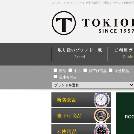
ロジェ・デュブイ シーモア中古販売・買取｜ブランド腕時計
新品
中古
値下げ商品
未使用品
在庫有のみ