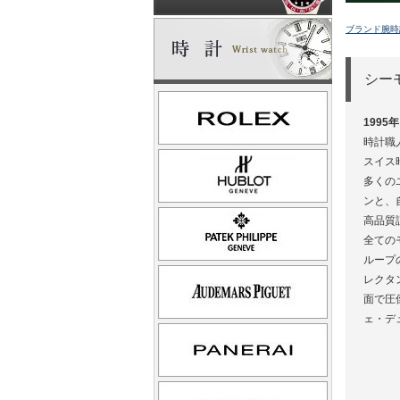
ブランド腕時
シー
199
時計職
スイス
多くの
ンと、
高品質
全ての
ループ
レクタ
面で圧
ェ・デ