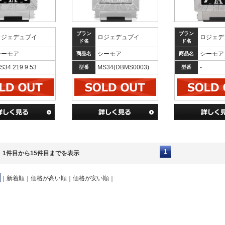
ブラン
ブラン
ロジェデュブイ
ロジェデュブイ
ロジェデ
ド名
ド名
シーモア
シーモア
シーモア
商品名
商品名
S34 219.9 53
MS34(DBMS0003)
-
型番
型番
1
、1件目から15件目までを表示
｜
新着順
｜
価格が高い順
｜
価格が安い順
｜