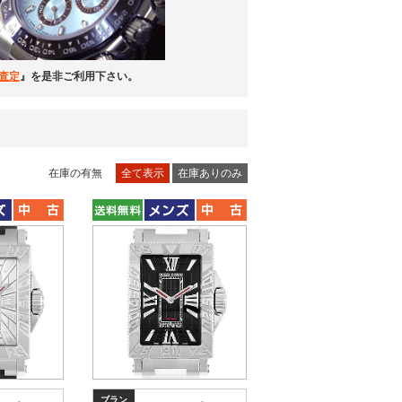
査定
』を是非ご利用下さい。
在庫の有無
全て表示
在庫ありのみ
ブラン