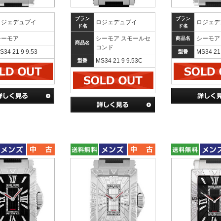
ブラン
ブラン
ロジェデュブイ
ロジェデュブイ
ロジェデ
ド名
ド名
シーモア
シーモア スモールセ
シーモア
商品名
商品名
コンド
S34 21 9 9.53
MS34 21
型番
MS34 21 9 9.53C
型番