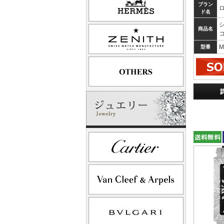
ブラン
ド名
商品名
M
型番