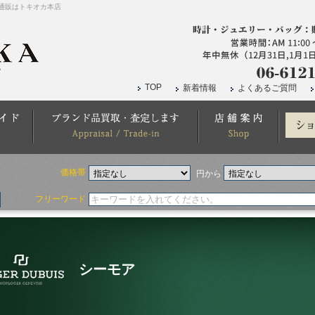
通販はトキオカ本店
TOP
新着情報
よくあるご質問
価格帯
円から
フリーワード
シーモア