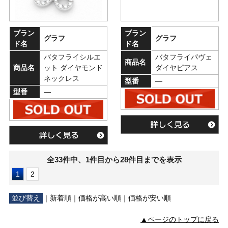
ブラン
ブラン
グラフ
グラフ
ド名
ド名
バタフライシルエ
バタフライパヴェ
商品名
商品名
ット ダイヤモンド
ダイヤピアス
ネックレス
型番
―
型番
―
全33件中、1件目から28件目までを表示
1
2
並び替え
｜
新着順
｜
価格が高い順
｜
価格が安い順
▲ページのトップに戻る