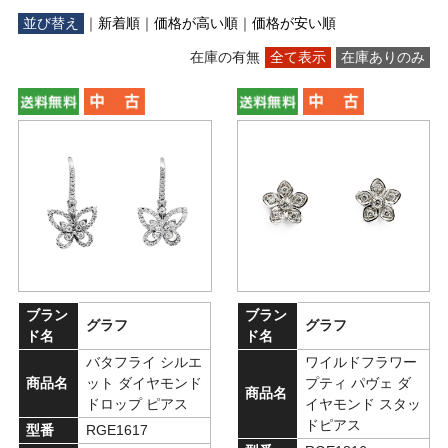
並び替え
｜
新着順
｜
価格が高い順
｜
価格が安い順
在庫の有無
全て表示
在庫ありのみ
ブラン
ブラン
グラフ
グラフ
ド名
ド名
バタフライ シルエ
ワイルドフラワー
商品名
ット ダイヤモンド
プティ パヴェ ダ
商品名
ドロップ ピアス
イヤモンド スタッ
ドピアス
型番
RGE1617