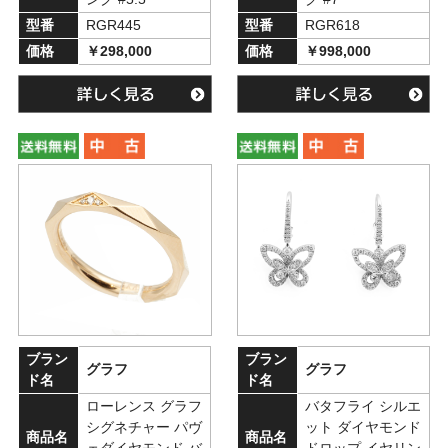
型番
RGR445
型番
RGR618
価格
￥298,000
価格
￥998,000
ブラン
ブラン
グラフ
グラフ
ド名
ド名
ローレンス グラフ
バタフライ シルエ
シグネチャー パヴ
ット ダイヤモンド
商品名
商品名