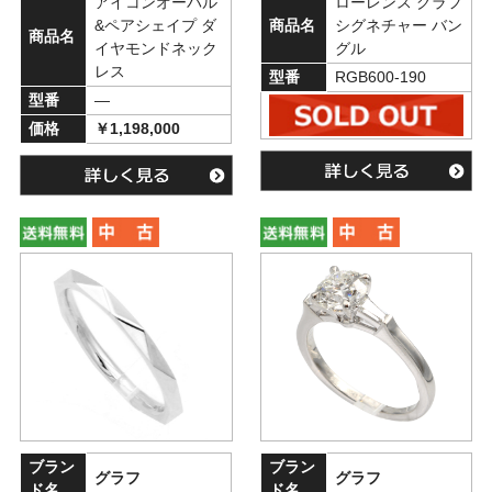
アイコンオーバル
ローレンス グラフ
&ペアシェイプ ダ
商品名
シグネチャー バン
商品名
イヤモンドネック
グル
レス
型番
RGB600-190
型番
―
価格
￥1,198,000
ブラン
ブラン
グラフ
グラフ
ド名
ド名