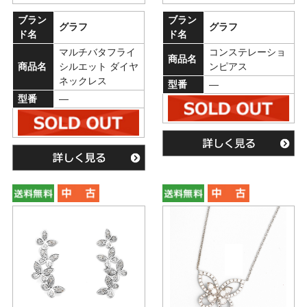
ブラン
ブラン
グラフ
グラフ
ド名
ド名
マルチバタフライ
コンステレーショ
商品名
商品名
シルエット ダイヤ
ンピアス
ネックレス
型番
―
型番
―