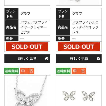
ブラン
ブラン
グラフ
グラフ
ド名
ド名
パヴェ バタフライ
バタフライシルエ
商品名
イヤークライマー
商品名
ットダイヤネック
ピアス
レス
型番
―
型番
―