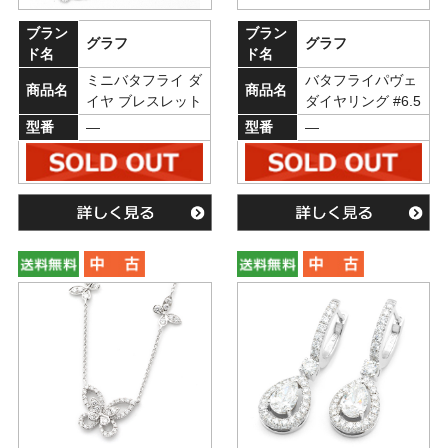
ブラン
ブラン
グラフ
グラフ
ド名
ド名
ミニバタフライ ダ
バタフライパヴェ
商品名
商品名
イヤ ブレスレット
ダイヤリング #6.5
型番
―
型番
―