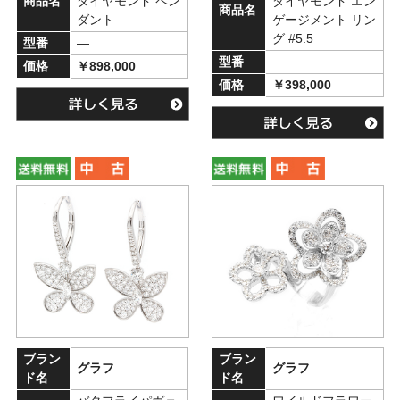
商品名
ダイヤモンド ペン
ダイヤモンド エン
商品名
ダント
ゲージメント リン
グ #5.5
型番
―
型番
―
価格
￥898,000
価格
￥398,000
ブラン
ブラン
グラフ
グラフ
ド名
ド名