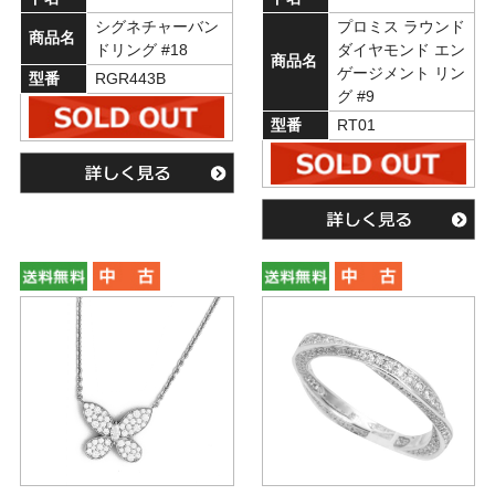
シグネチャーバン
プロミス ラウンド
商品名
ドリング #18
ダイヤモンド エン
商品名
ゲージメント リン
型番
RGR443B
グ #9
型番
RT01