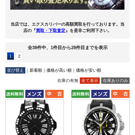
当店では、エクスカリバーの高額買取を行っております。当
店の『
買取・下取査定
』を是非ご利用下さい。
全39件中、1件目から28件目までを表示
1
2
並び替え
｜
新着順
｜
価格が高い順
｜
価格が安い順
在庫の有無
全て表示
在庫ありのみ