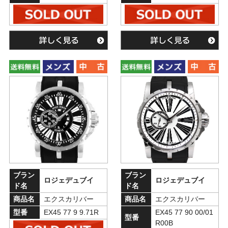
ブラン
ブラン
ロジェデュブイ
ロジェデュブイ
ド名
ド名
商品名
エクスカリバー
商品名
エクスカリバー
型番
EX45 77 9 9.71R
EX45 77 90 00/01
型番
R00B