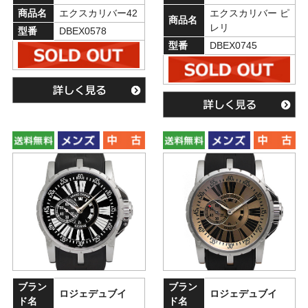
商品名
エクスカリバー42
エクスカリバー ピ
商品名
レリ
型番
DBEX0578
型番
DBEX0745
ブラン
ブラン
ロジェデュブイ
ロジェデュブイ
ド名
ド名