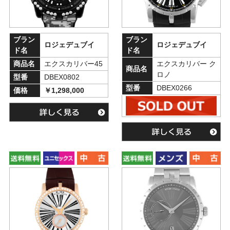
ブラン
ブラン
ロジェデュブイ
ロジェデュブイ
ド名
ド名
商品名
エクスカリバー45
エクスカリバー ク
商品名
ロノ
型番
DBEX0802
型番
DBEX0266
価格
￥1,298,000