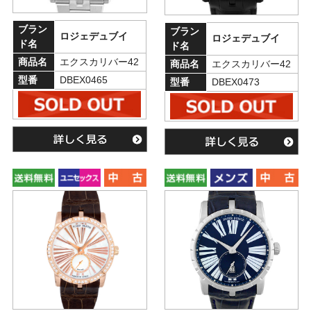
ブラン
ブラン
ロジェデュブイ
ロジェデュブイ
ド名
ド名
商品名
エクスカリバー42
商品名
エクスカリバー42
型番
DBEX0465
型番
DBEX0473