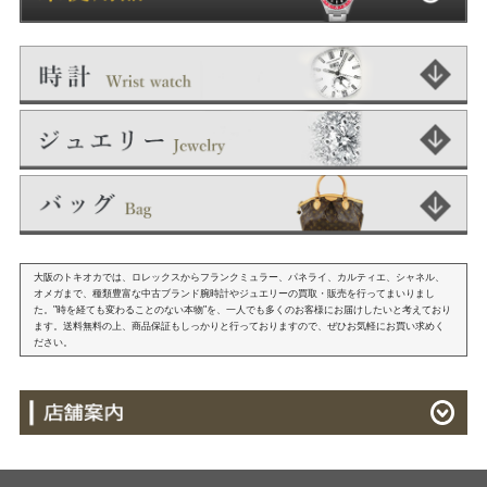
大阪のトキオカでは、ロレックスからフランクミュラー、パネライ、カルティエ、シャネル、
オメガまで、種類豊富な中古ブランド腕時計やジュエリーの買取・販売を行ってまいりまし
た。"時を経ても変わることのない本物"を、一人でも多くのお客様にお届けしたいと考えており
ます。送料無料の上、商品保証もしっかりと行っておりますので、ぜひお気軽にお買い求めく
ださい。