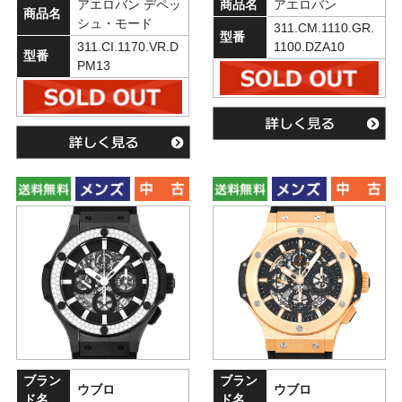
アエロバン デペッ
商品名
アエロバン
商品名
シュ・モード
311.CM.1110.GR.
型番
311.CI.1170.VR.D
1100.DZA10
型番
PM13
ブラン
ブラン
ウブロ
ウブロ
ド名
ド名