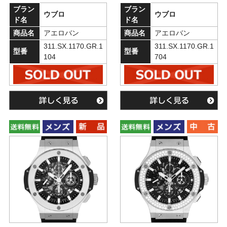
ブラン
ブラン
ウブロ
ウブロ
ド名
ド名
商品名
アエロバン
商品名
アエロバン
311.SX.1170.GR.1
311.SX.1170.GR.1
型番
型番
104
704