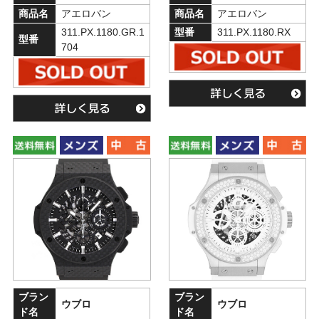
商品名
アエロバン
商品名
アエロバン
311.PX.1180.GR.1
型番
311.PX.1180.RX
型番
704
ブラン
ブラン
ウブロ
ウブロ
ド名
ド名