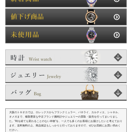
大阪のトキオカでは、ロレックスからフランクミュラー、パネライ、カルティエ、シャネル、
オメガまで、種類豊富な中古ブランド腕時計やジュエリーの買取・販売を行ってまいりまし
た。"時を経ても変わることのない本物"を、一人でも多くのお客様にお届けしたいと考えており
ます。送料無料の上、商品保証もしっかりと行っておりますので、ぜひお気軽にお買い求めく
ださい。