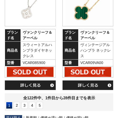
ブラン
ヴァンクリーフ＆
ブラン
ヴァンクリーフ＆
ド名
アーペル
ド名
アーペル
スウィートアルハ
ヴィンテージアル
商品名
ンブラダイヤネッ
商品名
ハンブラ ネックレ
クレス
ス
型番
VCAR085900
型番
VCAR09VA00
全122件中、1件目から28件目までを表示
1
2
3
4
5
並び替え
｜
新着順
｜
価格が高い順
｜
価格が安い順