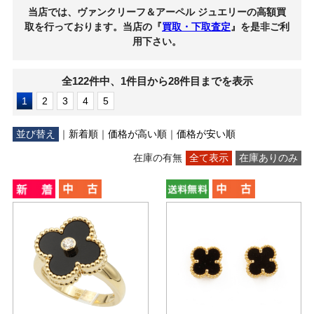
当店では、ヴァンクリーフ＆アーペル ジュエリーの高額買
取を行っております。当店の『
買取・下取査定
』を是非ご利
用下さい。
全122件中、1件目から28件目までを表示
1
2
3
4
5
並び替え
｜
新着順
｜
価格が高い順
｜
価格が安い順
在庫の有無
全て表示
在庫ありのみ