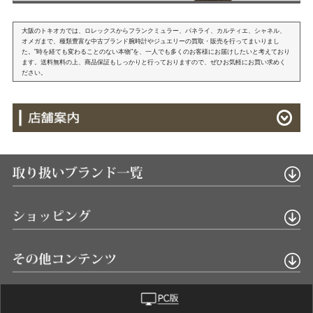
大阪のトキオカでは、ロレックスからフランクミュラー、パネライ、カルティエ、シャネル、
オメガまで、種類豊富な中古ブランド腕時計やジュエリーの買取・販売を行ってまいりまし
た。"時を経ても変わることのない本物"を、一人でも多くのお客様にお届けしたいと考えており
ます。送料無料の上、商品保証もしっかりと行っておりますので、ぜひお気軽にお買い求めく
ださい。