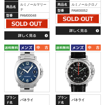
ルミノールマリー
商品名
ルミノールクロノ
商品名
ナ
型番
PAM00052
型番
PAM00048
ブラン
ブラン
パネライ
パネライ
ド名
ド名