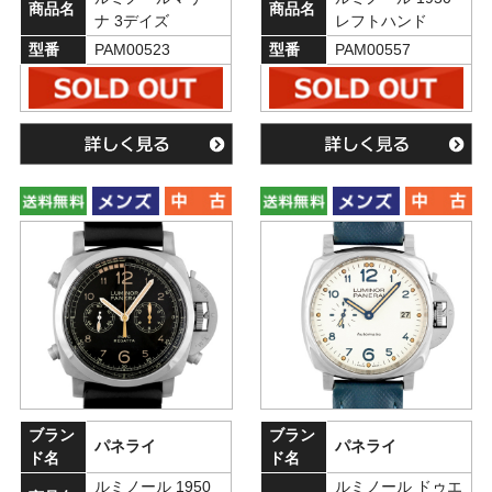
商品名
商品名
ナ 3デイズ
レフトハンド
型番
PAM00523
型番
PAM00557
ブラン
ブラン
パネライ
パネライ
ド名
ド名
ルミノール 1950
ルミノール ドゥエ