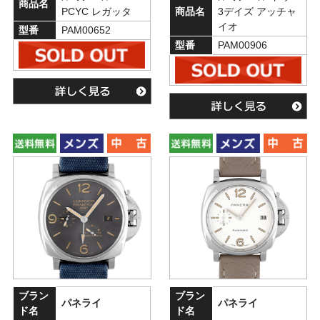
商品名
PCYC レガッタ
商品名
3デイズ アッチャ
イオ
型番
PAM00652
型番
PAM00906
ブラン
ブラン
パネライ
パネライ
ド名
ド名