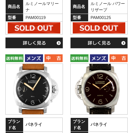
ルミノールマリー
ルミノール パワー
商品名
商品名
ナ
リザーブ
型番
PAM00119
型番
PAM00125
ブラン
ブラン
パネライ
パネライ
ド名
ド名