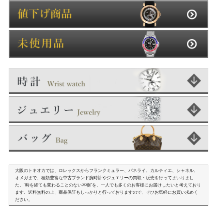
大阪のトキオカでは、ロレックスからフランクミュラー、パネライ、カルティエ、シャネル、
オメガまで、種類豊富な中古ブランド腕時計やジュエリーの買取・販売を行ってまいりまし
た。"時を経ても変わることのない本物"を、一人でも多くのお客様にお届けしたいと考えており
ます。送料無料の上、商品保証もしっかりと行っておりますので、ぜひお気軽にお買い求めく
ださい。