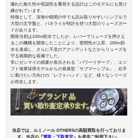
優れた耐久性や視認性を重視する設計はこのモデルにも受け
継がれています。
特徴として、深海や暗闇の中でも読み取りやすいシンプルで
大型の文字盤と、パネライが特許を持つ大型のリューズガー
ドがあります。
開発当初は100m防水でしたが、レバーでリューズを押さえ
るこの機構を開発したことにより、密閉性が上昇。200m防
水を達成し、さらに不意のアクシデントなどからリューズを
守る画期的な装備でした。
常にゼンマイの残量が表示される「パワーリザーブ」、エジ
プト海軍採用モデルからの発展型「サブマーシブル」、右手
に着けたい方向けの「レフトハンド」など、様々なシリーズ
が存在します。
当店では、ルミノール OTHERSの高額買取を行っておりま
す。当店の『
買取・下取査定
』を是非ご利用下さい。