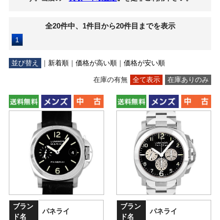
全20件中、1件目から20件目までを表示
1
並び替え
｜
新着順
｜
価格が高い順
｜
価格が安い順
在庫の有無
全て表示
在庫ありのみ
ブラン
ブラン
パネライ
パネライ
ド名
ド名