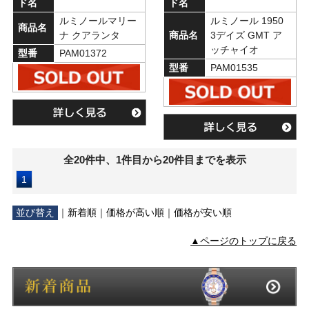
ド名
ド名
ルミノールマリー
ルミノール 1950
商品名
ナ クアランタ
商品名
3デイズ GMT ア
ッチャイオ
型番
PAM01372
型番
PAM01535
全20件中、1件目から20件目までを表示
1
並び替え
｜
新着順
｜
価格が高い順
｜
価格が安い順
▲ページのトップに戻る