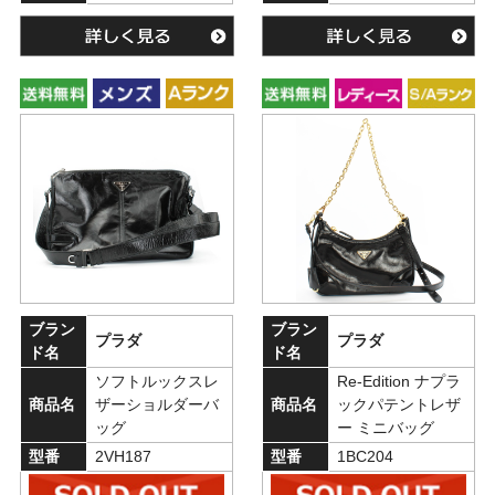
ブラン
ブラン
プラダ
プラダ
ド名
ド名
ソフトルックスレ
Re-Edition ナプラ
商品名
ザーショルダーバ
商品名
ックパテントレザ
ッグ
ー ミニバッグ
型番
2VH187
型番
1BC204