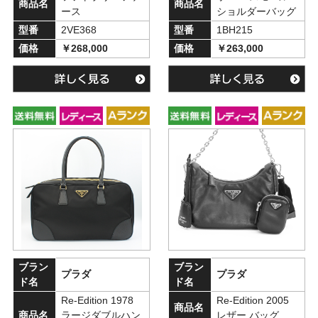
商品名
商品名
ース
ショルダーバッグ
型番
2VE368
型番
1BH215
価格
￥268,000
価格
￥263,000
ブラン
ブラン
プラダ
プラダ
ド名
ド名
Re-Edition 1978
Re-Edition 2005
商品名
商品名
ラージダブルハン
レザー バッグ