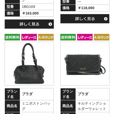
型番
―
型番
1BG169
価格
￥118,000
価格
￥163,000
ブラン
ブラン
プラダ
プラダ
ド名
ド名
ミニボストンバッ
キルティングショ
商品名
商品名
グ
ルダーウォレット