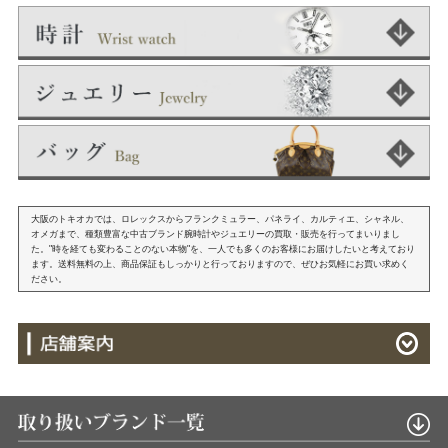
大阪のトキオカでは、ロレックスからフランクミュラー、パネライ、カルティエ、シャネル、
オメガまで、種類豊富な中古ブランド腕時計やジュエリーの買取・販売を行ってまいりまし
た。"時を経ても変わることのない本物"を、一人でも多くのお客様にお届けしたいと考えており
ます。送料無料の上、商品保証もしっかりと行っておりますので、ぜひお気軽にお買い求めく
ださい。