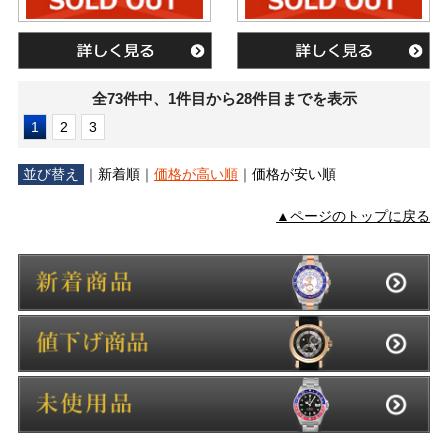
全73件中、1件目から28件目までを表示
1
2
3
並び替え
｜
新着順
｜
価格が高い順
｜
価格が安い順
▲ページのトップに戻る