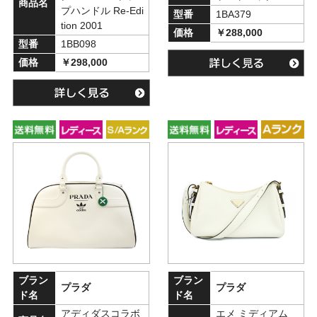
商品名
プハンドル Re-Edi
型番
1BA379
tion 2001
価格
￥288,000
型番
1BB098
価格
￥298,000
ブラン
ブラン
プラダ
プラダ
ド名
ド名
アディダスコラボ
エメ ミディアム