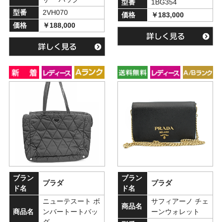
型番
1BG354
型番
2VH070
価格
￥183,000
価格
￥188,000
ブラン
ブラン
プラダ
プラダ
ド名
ド名
ニューテスート ボ
サフィアーノ チェ
商品名
商品名
ンバートートバッ
ーンウォレット
グ