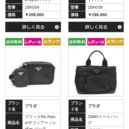
型番
1BH204
型番
1BH038
価格
￥208,000
価格
￥196,000
ブラン
ブラン
プラダ
プラダ
ド名
ド名
ブリックRe-Nylo
2WAYトートバッ
商品名
商品名
n/サフィアーノレ
グ
ザー バッグ