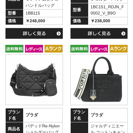
ハンドルバッグ
1BC151_RDJN_F
型番
型番
1BB115
0002_V_B9O
価格
￥248,000
価格
￥238,000
ブラン
ブラン
プラダ
プラダ
ド名
ド名
パデッドRe-Nylon
ジャルディニエー
商品名
ショルダーバッグ
ル コットンキャン