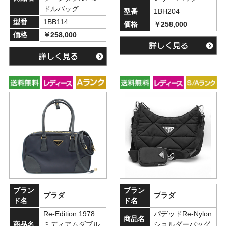
ドルバッグ
型番
1BH204
型番
1BB114
価格
￥258,000
価格
￥258,000
ブラン
ブラン
プラダ
プラダ
ド名
ド名
Re-Edition 1978
パデッドRe-Nylon
商品名
商品名
ミディアムダブル
ショルダーバッグ