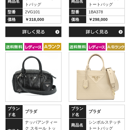
商品名
商品名
トバッグ
トートバッグ
型番
2VG101
型番
1BA378
価格
￥318,000
価格
￥298,000
ブラン
ブラン
プラダ
プラダ
ド名
ド名
ナッパアンティー
シンボルステッチ
商品名
ク スモール トッ
トートバッグ