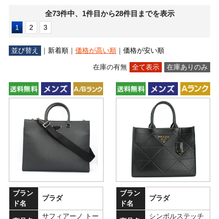
全73件中、1件目から28件目までを表示
1
2
3
並び替え
｜
新着順
｜
価格が高い順
｜
価格が安い順
在庫の有無
全て表示
在庫ありのみ
ブラン
ブラン
プラダ
プラダ
ド名
ド名
サフィアーノ トー
シンボルステッチ