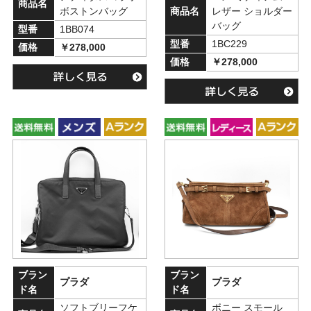
商品名
ボストンバッグ
商品名
レザー ショルダー
バッグ
型番
1BB074
型番
1BC229
価格
￥278,000
価格
￥278,000
ブラン
ブラン
プラダ
プラダ
ド名
ド名
ソフトブリーフケ
ボニー スモール