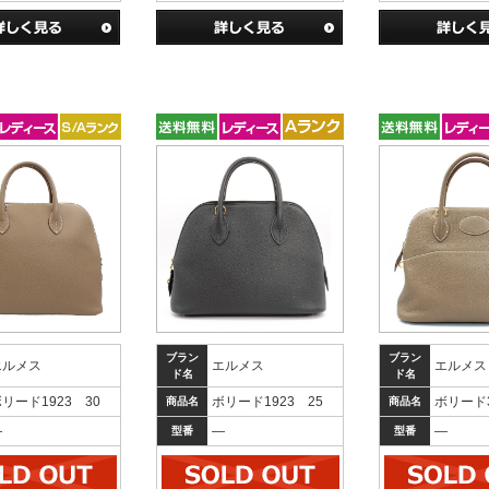
ブラン
ブラン
エルメス
エルメス
エルメス
ド名
ド名
リード1923 30
ボリード1923 25
ボリード
商品名
商品名
―
―
―
型番
型番