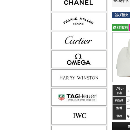
全15件中
ブラン
ド名
ボ
商品名
型番
￥
価格