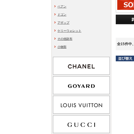
ベアン
ドゴン
アザップ
ケリーウォレット
その他財布
全15件中
小物類