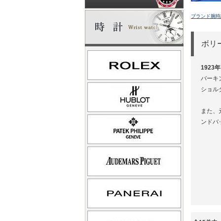
ブランド腕時
ボリ
192
バーキ
ショル
また、
ンドバ