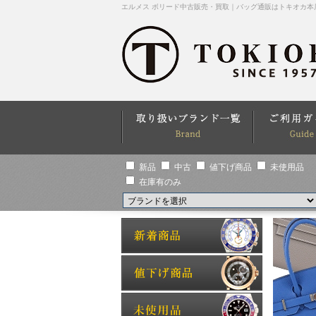
エルメス ボリード中古販売・買取｜バッグ通販はトキオカ本
新品
中古
値下げ商品
未使用品
在庫有のみ