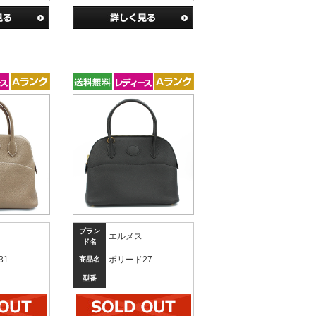
ブラン
エルメス
ド名
31
ボリード27
商品名
―
型番