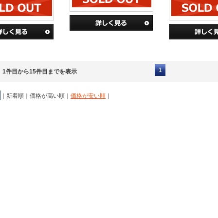
1
、1件目から15件目までを表示
｜
新着順
｜
価格が高い順
｜
価格が安い順
｜