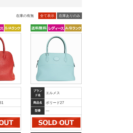
在庫の有無
全て表示
在庫ありのみ
ブラン
エルメス
ド名
31
ボリード27
商品名
―
型番