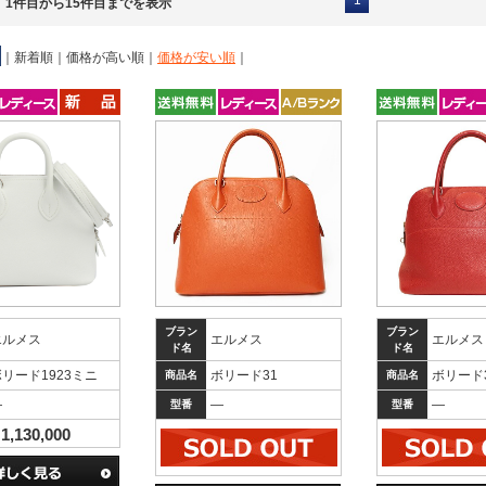
1
、1件目から15件目までを表示
｜
新着順
｜
価格が高い順
｜
価格が安い順
｜
ブラン
ブラン
エルメス
エルメス
エルメス
ド名
ド名
リード1923ミニ
ボリード31
ボリード
商品名
商品名
―
―
―
型番
型番
1,130,000