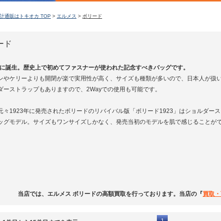
計通販はトキオカ TOP
>
エルメス
>
ボリード
ード
3年に誕生。歴史上で初めてファスナーが使われた記念すべきバッグです。
ンやケリーよりも開閉が楽で実用性が高く、サイズも種類が多いので、日本人が扱
ダーストラップもありますので、2Wayでの使用も可能です。
元々1923年に発売されたボリードのリバイバル版「ボリード1923」はショルダ
ッグモデル。サイズもワンサイズしかなく、発売当初のモデルを肌で感じることが
当店では、エルメス ボリードの高額買取を行っております。当店の『
買取・