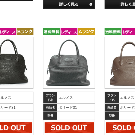
ブラン
ブラン
エルメス
エルメス
エルメス
ド名
ド名
ボリード31
ボリード31
ボリード
商品名
商品名
―
―
―
型番
型番