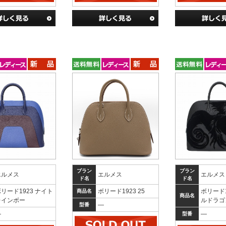
ブラン
ブラン
エルメス
エルメス
エルメス
ド名
ド名
リード1923 ナイト
ボリード1923 25
ボリード
商品名
商品名
レインボー
ルドラゴ
―
型番
―
―
型番