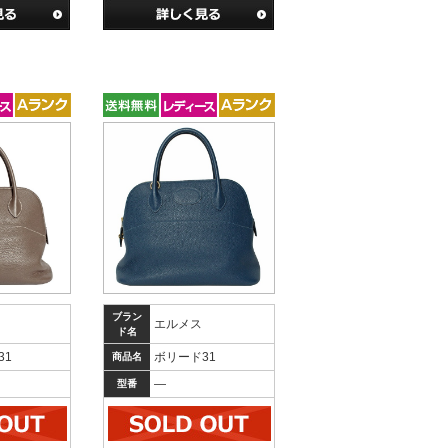
ブラン
エルメス
ド名
31
ボリード31
商品名
―
型番