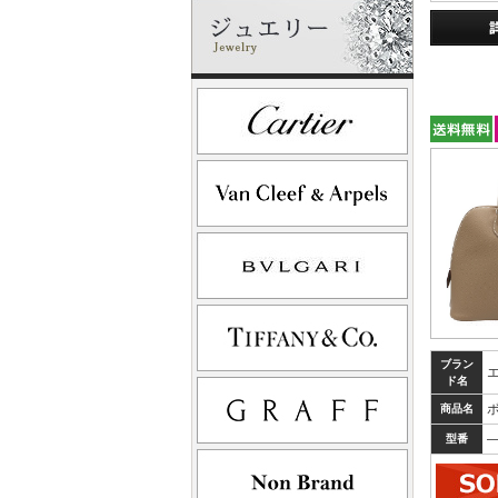
ブラン
ド名
ボ
商品名
型番