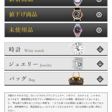
大阪のトキオカでは、ロレックスからフランクミュラー、パネライ、カルティエ、シャネル、
オメガまで、種類豊富な中古ブランド腕時計やジュエリーの買取・販売を行ってまいりまし
た。"時を経ても変わることのない本物"を、一人でも多くのお客様にお届けしたいと考えており
ます。送料無料の上、商品保証もしっかりと行っておりますので、ぜひお気軽にお買い求めく
ださい。