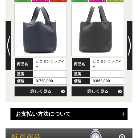
ピコタンロックP
ピコタンロックP
商品名
商品名
商
M
M
型番
―
型番
―
型
価格
￥728,000
価格
￥863,000
価
お支払い方法について