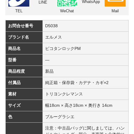
WhatsApp
LINE
TEL
WeChat
Mail
お問合せ番号
D5038
ブランド名
エルメス
商品名
ピコタンロックPM
型番
―
商品程度
新品
付属品
純正箱・保存袋・カデナ・カギ×2
素材
トリヨンクレマンス
サイズ
幅18cm × 高さ18cm × 奥行き 14cm
色
ブルーグラシエ
注意：中古品バッグに関しましては、ハン