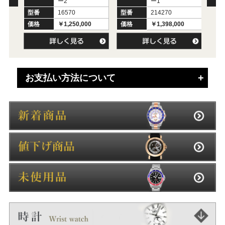
ー2
ー1
型番
16570
型番
214270
型
価格
￥1,250,000
価格
￥1,398,000
価
お支払い方法について