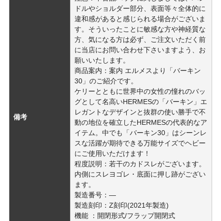
ドルやショルダー部分、表面等々全体的に
違和感があると感じられる場合がございま
す。そういったことに敏感な方や神経質な
方、気になる方は必ず、ご注文いただく前
に当店にお問い合わせ下さいますよう、お
願いいたします。
商品案内：案内 エルメスより「バーキン
30」のご紹介です。
ケリーとともに世界中の女性の憧れのバッ
グとして名高いHERMESの「バーキン」エ
レガントなデザインと抜群の使い勝手で不
備考
動の地位を確立したHERMESの代表的なア
イテム。中でも「バーキン30」はシーンレ
スな活躍が期待できる万能サイズでヘビー
にご使用いただけます！
程度説明：若干のカドスレがございます。
内側にスレヨゴレ・底面に押し跡がござい
ます。
製造番号：―
製造刻印：Z刻印(2021年製造)
機能 ：開閉形式/フラップ開閉式