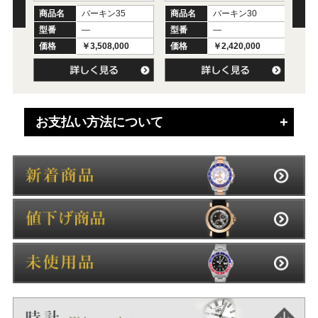
商品名
バーキン35
商品名
バーキン30
商
型番
―
型番
―
型
価格
￥3,508,000
価格
￥2,420,000
価
お支払い方法について