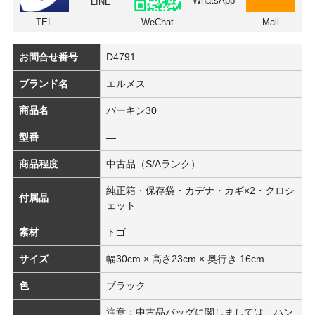
WhatsApp
LINE
TEL
WeChat
Mail
お問合せ番号
D4791
ブランド名
エルメス
商品名
バーキン30
型番
―
商品程度
中古品（S/Aランク）
純正箱・保存袋・カデナ・カギ×2・クロシ
付属品
ェット
素材
トゴ
サイズ
幅30cm × 高さ23cm × 奥行き 16cm
色
ブラック
注意：中古品バッグに関しましては、ハン