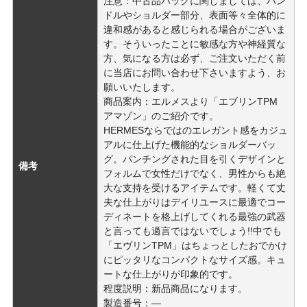
注意：中古品バッグに関しましては、ハン
ドルやショルダー部分、表面等々全体的に
違和感があると感じられる場合がございま
す。そういったことに敏感な方や神経質な
方、気になる方は必ず、ご注文いただく前
に当店にお問い合わせ下さいますよう、お
願いいたします。
商品案内：エルメスより「エブリンTPM
アマゾン」のご紹介です。
HERMESならではのエレガント感をカジュ
アルに仕上げた機能的なショルダーバッ
グ。パンチングされた目を引くデザインと
備考
フォルムで女性だけでなく、男性からも絶
大な支持を受けるアイテムです。軽くて丈
夫な仕上がりはデイリユースに最適でコー
ディネートを格上げしてくれる最強の武器
と言っても過言ではないでしょう!!中でも
「エヴリンTPM」はちょっとしたおでかけ
にピッタリなコンパクトなサイズ感。キュ
ートな仕上がりが印象的です。
程度説明：新品商品になります。
製造番号：―