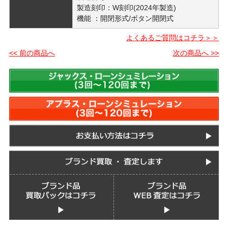
製造刻印：W刻印(2024年製造)
機能 ：開閉形式/ボタン開閉式
よくあるご質問はコチラ＞＞
<< 前の商品へ
次の商品へ >>