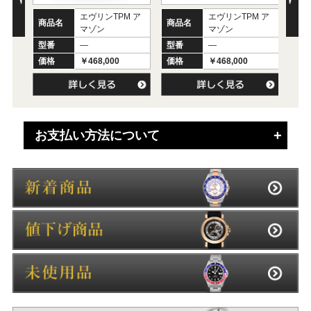
エヴリンTPM ア
エヴリンTPM ア
商
商品名
商品名
マゾン
マゾン
型
型番
―
型番
―
価
価格
￥468,000
価格
￥468,000
お支払い方法について