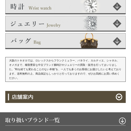
大阪のトキオカでは、ロレックスからフランクミュラー、パネライ、カルティエ、シャネル、
オメガまで、種類豊富な中古ブランド腕時計やジュエリーの買取・販売を行ってまいりまし
た。"時を経ても変わることのない本物"を、一人でも多くのお客様にお届けしたいと考えており
ます。送料無料の上、商品保証もしっかりと行っておりますので、ぜひお気軽にお買い求めく
ださい。