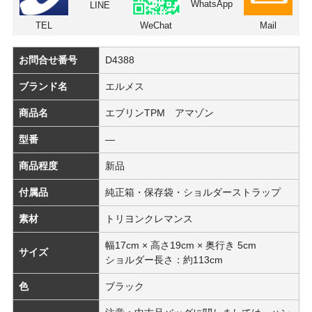
WhatsApp
LINE
TEL
WeChat
Mail
お問合せ番号
D4388
ブランド名
エルメス
商品名
エブリンTPM アマゾン
型番
―
商品程度
新品
付属品
純正箱・保存袋・ショルダーストラップ
素材
トリヨンクレマンス
幅17cm × 高さ19cm × 奥行き 5cm
サイズ
ショルダー長さ：約113cm
色
ブラック