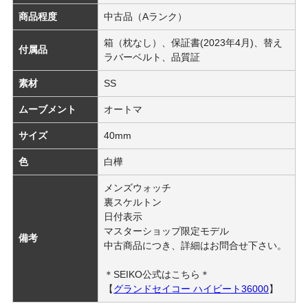
商品程度
中古品（Aランク）
箱（枕なし）、保証書(2023年4月)、替え
付属品
ラバーベルト、品質証
素材
SS
ムーブメント
オートマ
サイズ
40mm
色
白樺
メンズウォッチ
裏スケルトン
日付表示
マスターショップ限定モデル
備考
中古商品につき、詳細はお問合せ下さい。
＊SEIKO公式はこちら＊
【
グランドセイコー ハイビート36000
】