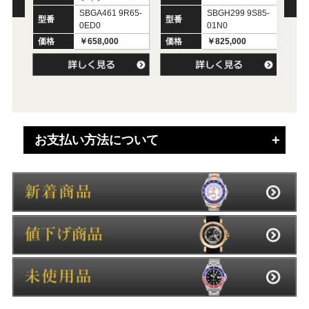
SBGA461 9R65-
SBGH299 9S85-
型番
型番
0ED0
01N0
型
価格
￥658,000
価格
￥825,000
価
お支払い方法について