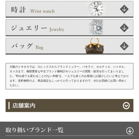
大阪のトキオカでは、ロレックスからフランクミュラー、パネライ、カルティエ、シャネル、
オメガまで、種類豊富な中古ブランド腕時計やジュエリーの買取・販売を行ってまいりまし
た。"時を経ても変わることのない本物"を、一人でも多くのお客様にお届けしたいと考えており
ます。送料無料の上、商品保証もしっかりと行っておりますので、ぜひお気軽にお買い求めく
ださい。