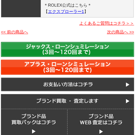
＊ROLEX公式はこちら＊
【
エクスプローラー1
】
よくあるご質問はコチラ＞＞
<< 前の商品へ
次の商品へ >>