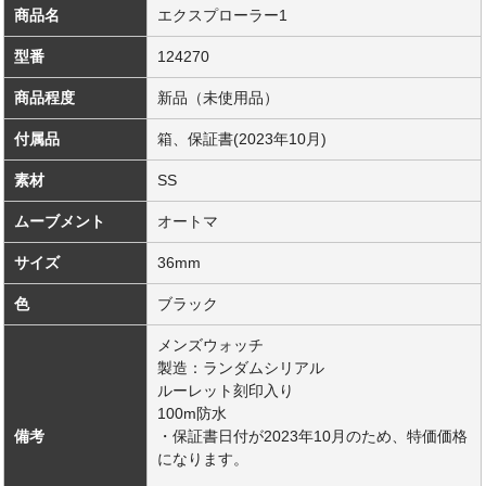
商品名
エクスプローラー1
型番
124270
商品程度
新品（未使用品）
付属品
箱、保証書(2023年10月)
素材
SS
ムーブメント
オートマ
サイズ
36mm
色
ブラック
メンズウォッチ
製造：ランダムシリアル
ルーレット刻印入り
100m防水
備考
・保証書日付が2023年10月のため、特価価格
になります。