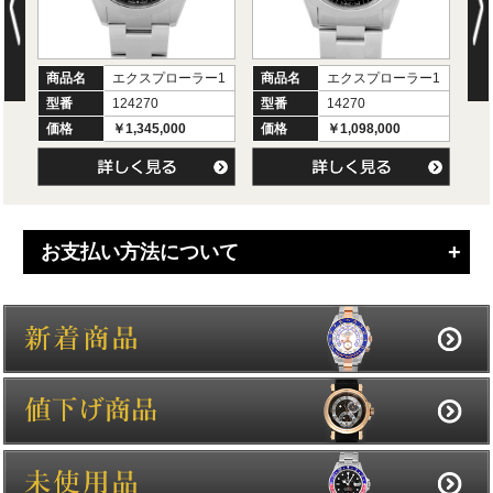
商品名
エクスプローラー1
商品名
エクスプローラー1
商
型番
124270
型番
14270
型
価格
￥1,345,000
価格
￥1,098,000
価
お支払い方法について