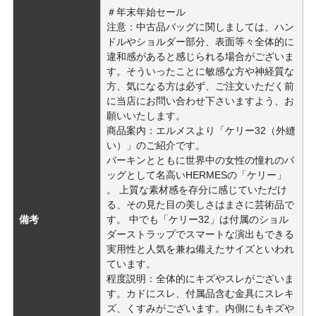
＃年末年始セール
注意：中古品バッグに関しましては、ハン
ドルやショルダー部分、表面等々全体的に
違和感があると感じられる場合がございま
す。そういったことに敏感な方や神経質な
方、気になる方は必ず、ご注文いただく前
に当店にお問い合わせ下さいますよう、お
願いいたします。
商品案内：エルメスより「ケリー32（外縫
い）」のご紹介です。
バーキンとともに世界中の女性の憧れのバ
ッグとして名高いHERMESの「ケリー」
。 上質な素材感を存分に感じていただけ
る、その見た目の美しさはまさに芸術品で
備考
す。 中でも「ケリー32」は付属のショル
ダーストラップでスマートな演出もできる
実用性と人気を兼ね備えたサイズといわれ
ています。
程度説明：全体的にキズやスレがございま
す。カドにスレ、付属品含む金具にスレキ
ズ、くすみがございます。内側にもキズや