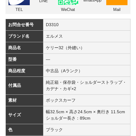
WhatsApp
LINE
TEL
WeChat
Mail
お問合せ番号
D3310
ブランド名
エルメス
商品名
ケリー32（外縫い）
型番
―
商品程度
中古品（Aランク）
純正箱・保存袋・ショルダーストラップ・
付属品
カデナ・カギ×2
素材
ボックスカーフ
幅32.5cm × 高さ24.5cm × 奥行き 11.5cm
サイズ
ショルダー長さ：89cm
色
ブラック