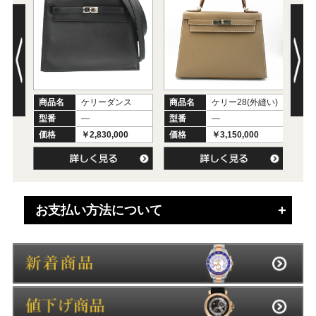
商品名
ケリーダンス
商品名
ケリー28(外縫い)
商
型番
―
型番
―
型
価格
￥2,830,000
価格
￥3,150,000
価
お支払い方法について