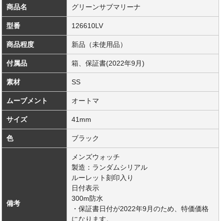
商品名
グリーンサブマリーナ
型番
126610LV
商品程度
新品（未使用品）
付属品
箱、保証書(2022年9月)
素材
SS
ムーブメント
オートマ
サイズ
41mm
色
ブラック
メンズウォッチ
製造：ランダムシリアル
ルーレット刻印入り
日付表示
300m防水
備考
・保証書日付が2022年9月のため、特価価格
になります。