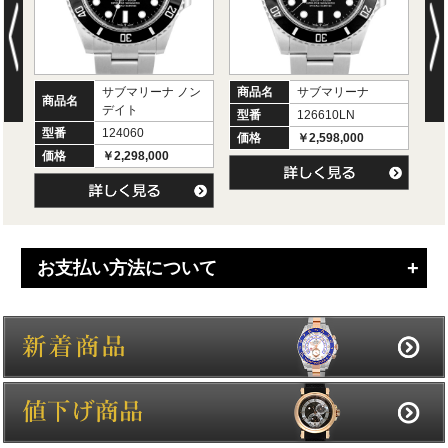
サブマリーナ ノン
商品名
サブマリーナ
商
商品名
デイト
型番
126610LN
型
型番
124060
価格
￥2,598,000
価
価格
￥2,298,000
お支払い方法について