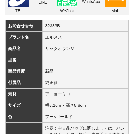
WhatsApp
LINE
TEL
WeChat
Mail
お問合せ番号
32383B
ブランド名
エルメス
商品名
サックオランジュ
型番
―
商品程度
新品
付属品
純正箱
素材
アニョーミロ
サイズ
幅5.2cm × 高さ5.8cm
色
フー×ゴールド
注意：中古品バッグに関しましては、ハン