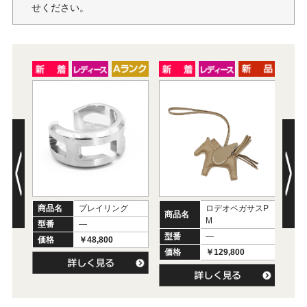
せください。
商品名
プレイリング
ロデオペガサスP
商品名
商
M
型番
―
型番
―
型
価格
￥48,800
価格
￥129,800
価