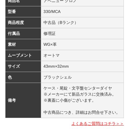
商品名
アベニュー クロノ
型番
330/MCA
商品程度
中古品（Bランク）
付属品
修理証
素材
WG×革
ムーブメント
オートマ
サイズ
43mm×32mm
色
ブラックシェル
ケース・尾錠・文字盤センターダイヤ
※メーカーにて新品ガラスに交換済み。
備考
※裏蓋に小傷がございます。
中古商品につき、詳細はお問合せ下さい。
よくあるご質問はコチラ＞＞