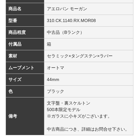
商品名
アエロバン モーガン
型番
310.CK.1140.RX.MOR08
商品程度
中古品（Bランク）
付属品
箱
素材
セラミック×タングステン×ラバー
ムーブメント
オートマ
サイズ
44mm
色
ブラック
文字盤・裏スケルトン
500本限定モデル
備考
※ガラスに小キズがございます。
中古商品につき、詳細はお問合せ下さい。