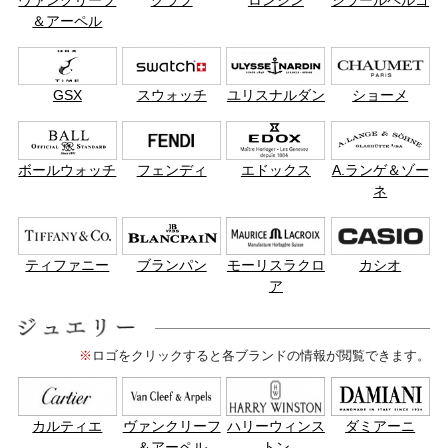
＆アーペル
GSX
スウォッチ
ユリスナルダン
ショーメ
ボールウォッチ
フェンディ
エドックス
A.ランゲ＆ゾー
ネ
ティファニー
ブランパン
モーリスラクロ
カシオ
ア
※
ロゴをクリックすると各ブランドの情報が閲覧できます。
カルティエ
ヴァンクリーフ
ハリーウィンス
ダミアーニ
＆アーペル
トン