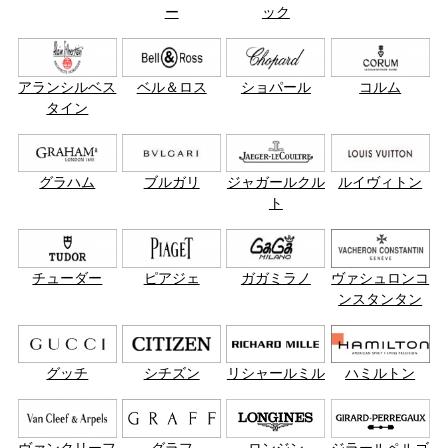
ー
ック
アランシルベス
ベル＆ロス
ショパール
コルム
タイン
グラハム
ブルガリ
ジャガールクル
ルイヴィトン
ト
チューダー
ピアジェ
ガガミラノ
ヴァシュロンコ
ンスタンタン
グッチ
シチズン
リシャールミル
ハミルトン
ヴァンクリーフ
グラフ
ロンジン
ジラールペルゴ