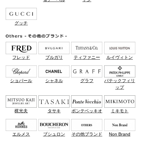
グッチ
フレッド
ブルガリ
ティファニー
ルイヴィトン
ショパール
シャネル
グラフ
パテックフィリ
ップ
梶光夫
タサキ
ポンテベッキオ
ミキモト
エルメス
ブシュロン
その他ブランド
Non Brand