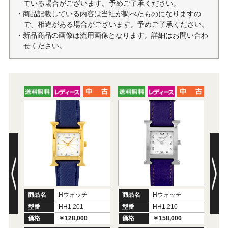
ている場合がございます。予めご了承ください。
・商品記載している内容は当社が調べたものになりますの
で、相違がある場合がございます。予めご了承ください。
・新品商品の画像は流用画像となります。詳細はお問い合わ
せください。
商品名
Hウォッチ
商品名
Hウォッチ
商
型番
HH1.201
型番
HH1.210
型
価格
￥128,000
価格
￥158,000
価