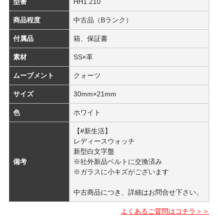
型番
HH1.210
商品程度
中古品（Bランク）
付属品
箱、保証書
素材
SS×革
ムーブメント
クォーツ
サイズ
30mm×21mm
色
ホワイト
【#新生活】
レディースウォッチ
新型白文字盤
備考
※社外新品ベルトに交換済み
※ガラスに小キズがございます
中古商品につき、詳細はお問合せ下さい。
よくあるご質問はコチラ＞＞