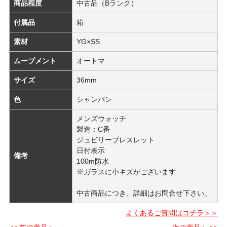
商品程度
中古品（Bランク）
付属品
箱
素材
YG×SS
ムーブメント
オートマ
サイズ
36mm
色
シャンパン
メンズウォッチ
製造：C番
ジュビリーブレスレット
日付表示
備考
100m防水
※ガラスに小キズがございます
中古商品につき、詳細はお問合せ下さい。
よくあるご質問はコチラ＞＞