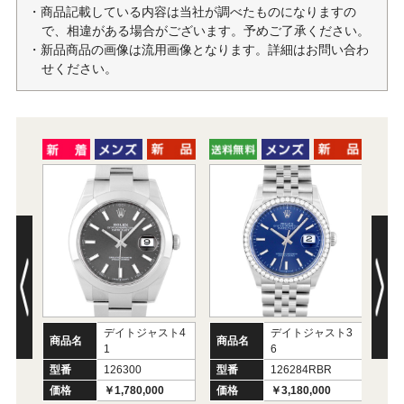
・商品記載している内容は当社が調べたものになりますの
で、相違がある場合がございます。予めご了承ください。
・新品商品の画像は流用画像となります。詳細はお問い合わ
せください。
デイトジャスト4
デイトジャスト3
商品名
商品名
商
1
6
型番
126300
型番
126284RBR
型
価格
￥1,780,000
価格
￥3,180,000
価