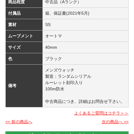
商品程度
中古品（Aランク）
付属品
箱、保証書(2021年5月)
素材
SS
ムーブメント
オートマ
サイズ
40mm
色
ブラック
メンズウォッチ
製造：ランダムシリアル
ルーレット刻印入り
備考
100m防水
中古商品につき、詳細はお問合せ下さい。
よくあるご質問はコチラ＞＞
<< 前の商品へ
次の商品へ >>