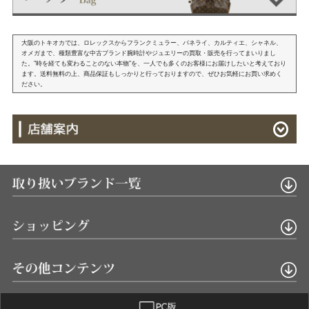
大阪のトキオカでは、ロレックスからフランクミュラー、パネライ、カルティエ、シャネル、
オメガまで、種類豊富な中古ブランド腕時計やジュエリーの買取・販売を行ってまいりまし
た。"時を経ても変わることのない本物"を、一人でも多くのお客様にお届けしたいと考えており
ます。送料無料の上、商品保証もしっかりと行っておりますので、ぜひお気軽にお買い求めく
ださい。