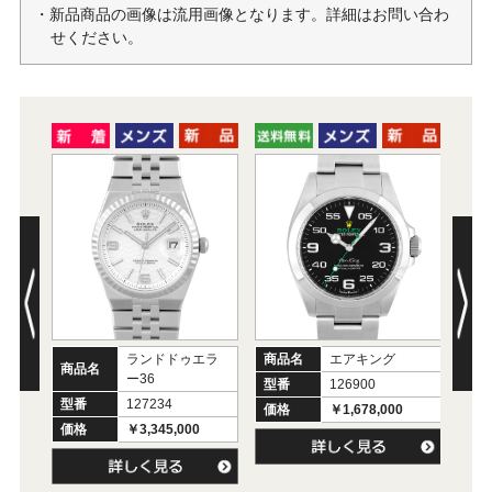
・新品商品の画像は流用画像となります。詳細はお問い合わ
せください。
ランドドゥエラ
商品名
エアキング
商品名
商
ー36
型番
126900
型番
127234
型
価格
￥1,678,000
価格
￥3,345,000
価