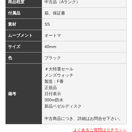
商品程度
中古品（Aランク）
付属品
箱、保証書
素材
SS
ムーブメント
オートマ
サイズ
40mm
色
ブラック
＃大特選セール
メンズウォッチ
製造：F番
正規品
備考
日付表示
300m防水
新品ベゼルディスク
中古商品につき、詳細はお問合せ下さい。
よくあるご質問はコチラ＞＞