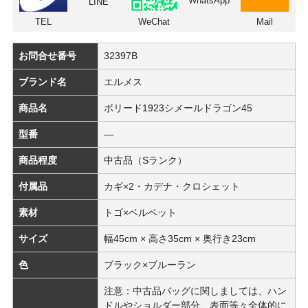
WhatsApp
LINE
TEL
WeChat
Mail
お問合せ番号
32397B
ブランド名
エルメス
商品名
ボリード1923シメールドラゴン45
型番
―
商品程度
中古品（Sランク）
付属品
カギ×2・カデナ・クロシェット
素材
トゴ×ベルベット
サイズ
幅45cm × 高さ35cm × 奥行き23cm
色
ブラック×ブルーラン
注意：中古品バッグに関しましては、ハン
ドルやショルダー部分、表面等々全体的に