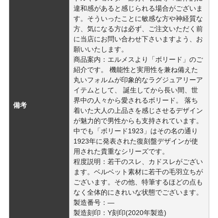
違和感があると感じられる場合がございま
す。そういったことに敏感な方や神経質な
方、気になる方は必ず、ご注文いただく前
に当店にお問い合わせ下さいますよう、お
願いいたします。
商品案内：エルメスより「ボリード」のご
紹介です。 機能性と実用性を兼ね備えた
丸いフォルムが印象的なラグジュアリーア
イテムとして、 誕生してから長い間、世
界中の人々から愛されるボリード。 落ち
備考
着いた大人の上品さを感じさせるデザイン
が魅力的で男性からも支持されています。
中でも「ボリード1923」はその名の通り
1923年に発表された復刻盤デザインが使
用された貴重なシリーズです。
程度説明：若干のスレ、カドスレがござい
ます。ベルベット素材に若干の毛羽立ちが
ございます。その他、特筆するほどの点も
なく全体的にきれいな状態でございます。
製造番号：―
製造刻印：Y刻印(2020年製造)