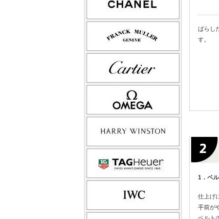
ばらし
す。
1．ベ
仕上げ
手前が
ベルト