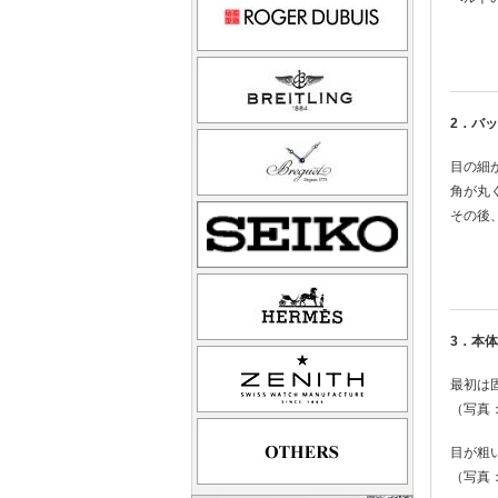
2．バ
目の細
角が丸
その後
3．本
最初は
（写真
目が粗
（写真