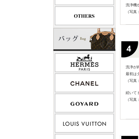
洗浄機
（写真
洗浄が
最初は
（写真
続いて
（写真