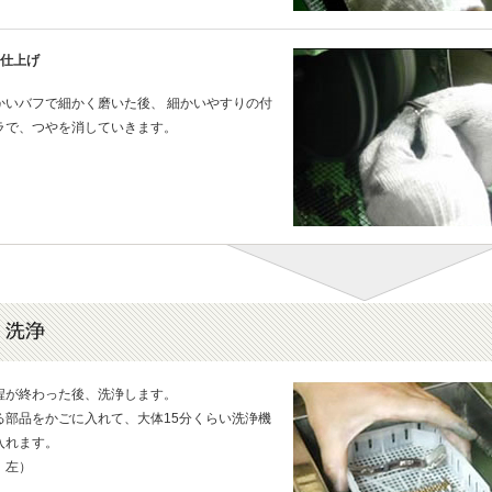
終仕上げ
かいバフで細かく磨いた後、 細かいやすりの付
ラで、つやを消していきます。
程が終わった後、洗浄します。
る部品をかごに入れて、大体15分くらい洗浄機
入れます。
：左）