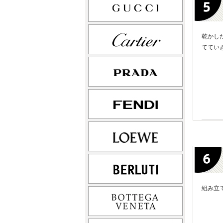
乾かし
ててい
組み立