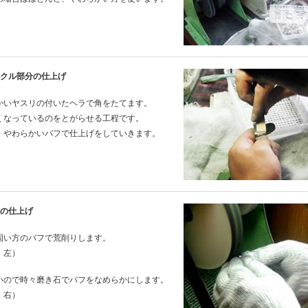
ックル部分の仕上げ
かいヤスリの付いたヘラで角をたてます。
くなっているのをとがらせる工程です。
、やわらかいバフで仕上げをしていきます。
体の仕上げ
固い方のバフで荒削りします。
：左）
いので時々磨き石でバフをなめらかにします。
：右）