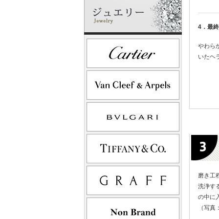
4．最
やわら
いたヘ
磨き工
洗浄す
の中に
（写真