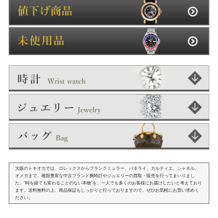
大阪のトキオカでは、ロレックスからフランクミュラー、パネライ、カルティエ、シャネル、
オメガまで、種類豊富な中古ブランド腕時計やジュエリーの買取・販売を行ってまいりまし
た。"時を経ても変わることのない本物"を、一人でも多くのお客様にお届けしたいと考えており
ます。送料無料の上、商品保証もしっかりと行っておりますので、ぜひお気軽にお買い求めく
ださい。