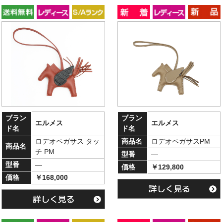
ブラン
ブラン
エルメス
エルメス
ド名
ド名
ロデオペガサス タッ
商品名
ロデオペガサスPM
商品名
チ PM
型番
―
型番
―
価格
￥129,800
価格
￥168,000