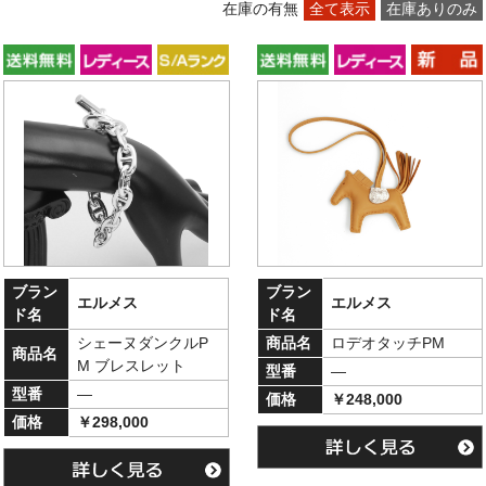
在庫の有無
全て表示
在庫ありのみ
ブラン
ブラン
エルメス
エルメス
ド名
ド名
シェーヌダンクルP
商品名
ロデオタッチPM
商品名
M ブレスレット
型番
―
型番
―
価格
￥248,000
価格
￥298,000