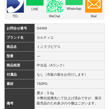
WhatsApp
LINE
TEL
WeChat
Mail
お問合せ番号
D4468
ブランド名
カルティエ
商品名
ミニラブピアス
型番
―
商品程度
中古品（Aランク）
付属品
なし（市販の箱をお付けします）
素材
750PG
重さ：3.3g
※弊社提携先にて仕上げ済みですが、展示
備考
販売品のため多少の小傷はございます。