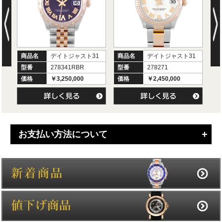
商品名
デイトジャスト31
商品名
デイトジャスト31
商
型番
278341RBR
型番
278271
型
価格
￥3,250,000
価格
￥2,450,000
価
お支払い方法について