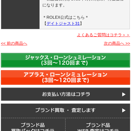
になります。
＊ROLEX公式はこちら＊
【
デイトジャスト31
】
よくあるご質問はコチラ＞＞
<< 前の商品へ
次の商品へ >>