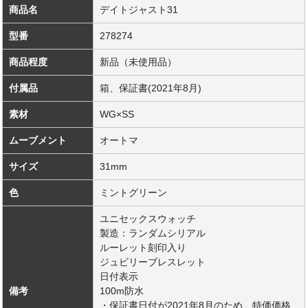
商品名
デイトジャスト31
型番
278274
商品程度
新品（未使用品）
付属品
箱、保証書(2021年8月)
素材
WG×SS
ムーブメント
オートマ
サイズ
31mm
色
ミントグリーン
ユニセックスウォッチ
製造：ランダムシリアル
ルーレット刻印入り
ジュビリーブレスレット
日付表示
備考
100m防水
・保証書日付が2021年8月のため、特価価格