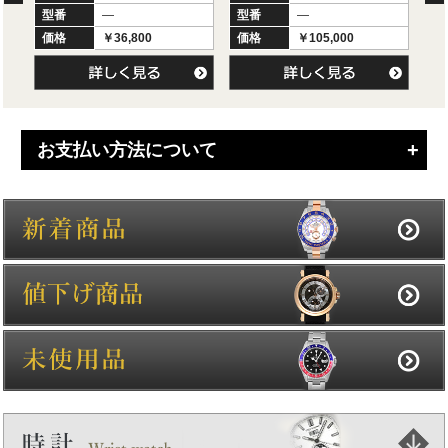
型番
―
型番
―
型
価格
￥36,800
価格
￥105,000
価
お支払い方法について