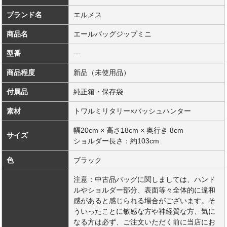
ブランド名
エルメス
商品名
エールバッグジップミニ
型番
―
商品程度
新品（未使用品）
付属品
純正箱・保存袋
素材
トワルミリタリー×バッシュハンター
幅20cm × 高さ18cm × 奥行き 8cm
サイズ
ショルダー長さ：約103cm
色
ブラック
注意：中古品バッグに関しましては、ハンド
ルやショルダー部分、表面等々全体的に違和
感があると感じられる場合がございます。そ
ういったことに敏感な方や神経質な方、気に
なる方は必ず、ご注文いただく前に当店にお