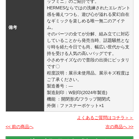
ップミニ」のご紹介です。
HERMESならではの洗練されたエレガント
感を備えつつも、遊び心が溢れる変幻自在
なギミックを楽しめる唯一無二のアイテ
備考
ム。
そのパーツの全てが分解、組み立てに対応
していることから発売当時、話題騒然とな
り時を経た今日でも尚、幅広い世代から支
持を受ける人気の高いバッグです。
小さめサイズなので普段の出掛にピッタリ
です〇
程度説明：展示未使用品。展示キズ程度は
ご了承ください。
製造番号：―
製造刻印：W刻印(2024年製造)
機能 ：開閉形式/フラップ開閉式
外側：ファスナーポケット×1
よくあるご質問はコチラ＞＞
<< 前の商品へ
次の商品へ >>