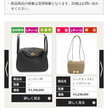
・新品商品の画像は流用画像となります。詳細はお問い合わ
せください。
商品名
リンディ26
コンスタンス3ミ
商品名
ニ ミロワール
商
型番
―
型番
―
価格
￥1,760,000
型
価格
￥2,238,000
価