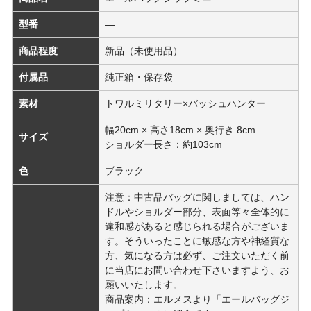
型番
―
商品程度
新品（未使用品）
付属品
純正箱・保存袋
素材
トワルミリタリー×バッシュハンター
幅20cm × 高さ18cm × 奥行き 8cm
サイズ
ショルダー長さ：約103cm
色
ブラック
注意：中古品バッグに関しましては、ハン
ドルやショルダー部分、表面等々全体的に
違和感があると感じられる場合がございま
す。そういったことに敏感な方や神経質な
方、気になる方は必ず、ご注文いただく前
に当店にお問い合わせ下さいますよう、お
願いいたします。
商品案内：エルメスより「エールバッグジ