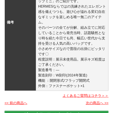
ップミニ」のご紹介です。
HERMESならではの洗練されたエレガント
感を備えつつも、遊び心が溢れる変幻自在
なギミックを楽しめる唯一無二のアイテ
備考
ム。
そのパーツの全てが分解、組み立てに対応
していることから発売当時、話題騒然とな
り時を経た今日でも尚、幅広い世代から支
持を受ける人気の高いバッグです。
小さめサイズなので普段の出掛にピッタリ
です〇
程度説明：展示未使用品。展示キズ程度は
ご了承ください。
製造番号：―
製造刻印：W刻印(2024年製造)
機能 ：開閉形式/フラップ開閉式
外側：ファスナーポケット×1
よくあるご質問はコチラ＞＞
<< 前の商品へ
次の商品へ >>