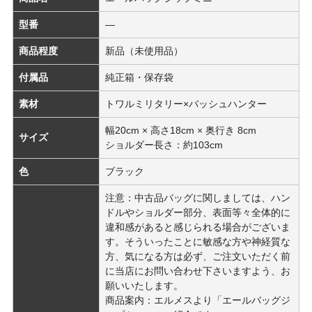
型番
―
商品程度
新品（未使用品）
付属品
純正箱・保存袋
素材
トワルミリタリー×バッシュハンター
幅20cm × 高さ18cm × 奥行き 8cm
サイズ
ショルダー長さ：約103cm
色
ブラック
注意：中古品バッグに関しましては、ハン
ドルやショルダー部分、表面等々全体的に
違和感があると感じられる場合がございま
す。そういったことに敏感な方や神経質な
方、気になる方は必ず、ご注文いただく前
に当店にお問い合わせ下さいますよう、お
願いいたします。
商品案内：エルメスより「エールバッグジ