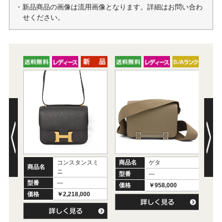
・新品商品の画像は流用画像となります。詳細はお問い合わ
せください。
コンスタンスミ
商品名
ゲタ
商
商品名
ニ
型番
―
型
型番
―
価格
￥958,000
価
価格
￥2,218,000