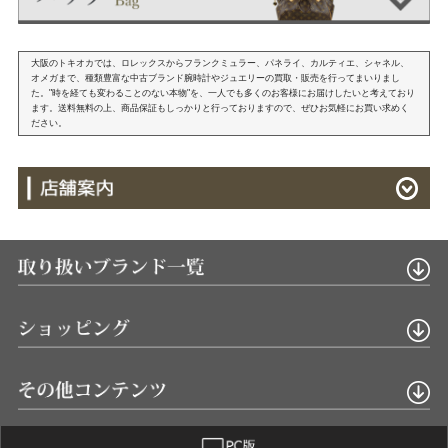
大阪のトキオカでは、ロレックスからフランクミュラー、パネライ、カルティエ、シャネル、
オメガまで、種類豊富な中古ブランド腕時計やジュエリーの買取・販売を行ってまいりまし
た。"時を経ても変わることのない本物"を、一人でも多くのお客様にお届けしたいと考えており
ます。送料無料の上、商品保証もしっかりと行っておりますので、ぜひお気軽にお買い求めく
ださい。