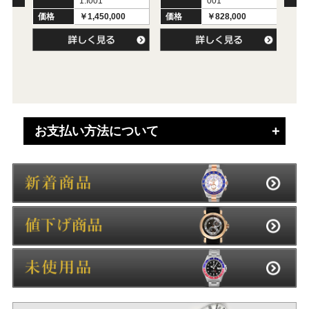
1.I001
001
型
価格
￥1,450,000
価格
￥828,000
価
値
価
お支払い方法について