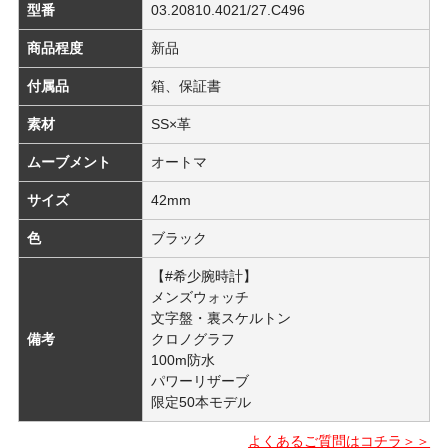
型番
03.20810.4021/27.C496
商品程度
新品
付属品
箱、保証書
素材
SS×革
ムーブメント
オートマ
サイズ
42mm
色
ブラック
【#希少腕時計】
メンズウォッチ
文字盤・裏スケルトン
備考
クロノグラフ
100m防水
パワーリザーブ
限定50本モデル
よくあるご質問はコチラ＞＞