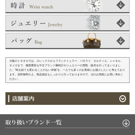
大阪のトキオカでは、ロレックスからフランクミュラー、パネライ、カルティエ、シャネル、
オメガまで、種類豊富な中古ブランド腕時計やジュエリーの買取・販売を行ってまいりまし
た。"時を経ても変わることのない本物"を、一人でも多くのお客様にお届けしたいと考えており
ます。送料無料の上、商品保証もしっかりと行っておりますので、ぜひお気軽にお買い求めく
ださい。