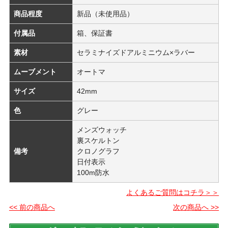
商品程度
新品（未使用品）
付属品
箱、保証書
素材
セラミナイズドアルミニウム×ラバー
ムーブメント
オートマ
サイズ
42mm
色
グレー
メンズウォッチ
裏スケルトン
備考
クロノグラフ
日付表示
100m防水
よくあるご質問はコチラ＞＞
<< 前の商品へ
次の商品へ >>