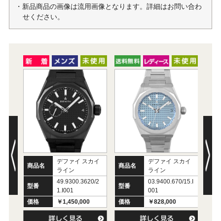
・新品商品の画像は流用画像となります。詳細はお問い合わ
せください。
デファイ スカイ
デファイ スカイ
商品名
商品名
ライン
ライン
商
49.9300.3620/2
03.9400.670/15.I
型番
型番
1.I001
001
型
価格
￥1,450,000
価格
￥828,000
価